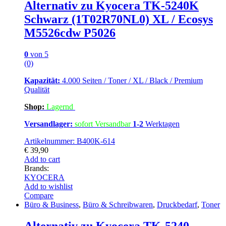
Alternativ zu Kyocera TK-5240K
Schwarz (1T02R70NL0) XL / Ecosys
M5526cdw P5026
0
von 5
(0)
Kapazität:
4.000 Seiten / Toner / XL / Black / Premium
Qualität
Shop:
Lagern
d
Versandlager:
sofort Versandbar
1-2
Werktagen
Artikelnummer: B400K-614
€
39,90
Add to cart
Brands:
KYOCERA
Add to wishlist
Compare
Büro & Business
,
Büro & Schreibwaren
,
Druckbedarf
,
Toner
Alternativ zu Kyocera TK-5240