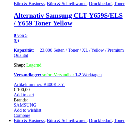
Büro & Business
,
Büro & Schreibwaren
,
Druckbedarf
,
Toner
Alternativ Samsung CLT-Y659S/ELS
/ Y659 Toner Yellow
0
von 5
(0)
Kapazität:
23.000 Seiten / Toner / XL / Yellow / Premium
Qualität
Shop:
Lagern
d
Versandlager:
sofort Versandbar
1-2
Werktagen
Artikelnummer: B400K-351
€
100,00
Add to cart
Brands:
SAMSUNG
Add to wishlist
Compare
Büro & Business
,
Büro & Schreibwaren
,
Druckbedarf
,
Toner