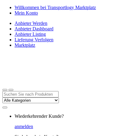
Zur
Zum
Willkommen bei Transportlogy Marktplatz
Navigation
Inhalt
Mein Konto
springen
springen
Anbieter Werden
Anbieter Dashboard
Anbieter Listing
Lieferung Verfolgen
Marktplatz
Suchen
nach:
Wiederkehrender Kunde?
anmelden