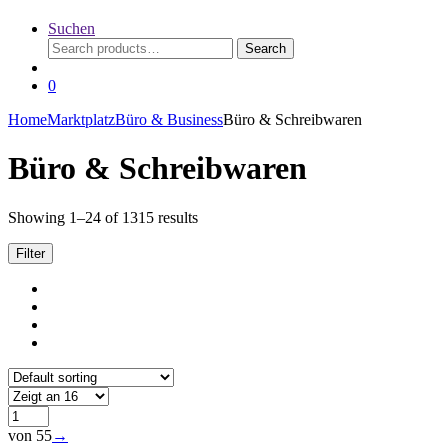
Suchen
Search
Search
for:
0
Home
Marktplatz
Büro & Business
Büro & Schreibwaren
Büro & Schreibwaren
Showing 1–24 of 1315 results
Filter
von 55
→