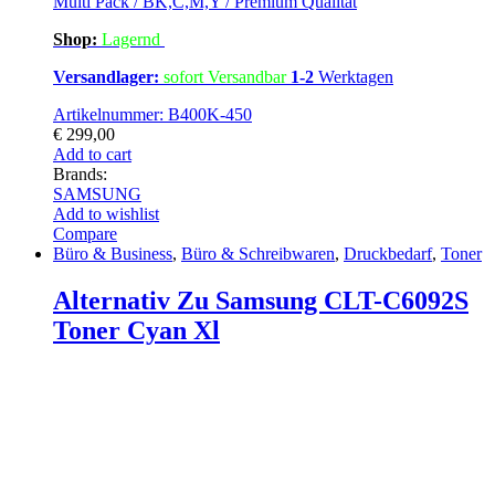
Multi Pack / BK,C,M,Y / Premium Qualität
Shop:
Lagern
d
Versandlager:
sofort Versandbar
1-2
Werktagen
Artikelnummer: B400K-450
€
299,00
Add to cart
Brands:
SAMSUNG
Add to wishlist
Compare
Büro & Business
,
Büro & Schreibwaren
,
Druckbedarf
,
Toner
Alternativ Zu Samsung CLT-C6092S
Toner Cyan Xl