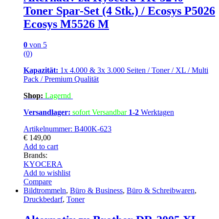
Toner Spar-Set (4 Stk.) / Ecosys P5026
Ecosys M5526 M
0
von 5
(0)
Kapazität:
1x 4.000 & 3x 3.000 Seiten / Toner / XL / Multi
Pack / Premium Qualität
Shop:
Lagern
d
Versandlager:
sofort Versandbar
1-2
Werktagen
Artikelnummer: B400K-623
€
149,00
Add to cart
Brands:
KYOCERA
Add to wishlist
Compare
Bildtrommeln
,
Büro & Business
,
Büro & Schreibwaren
,
Druckbedarf
,
Toner