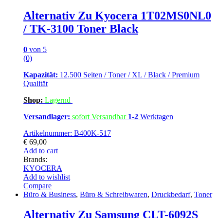
Alternativ Zu Kyocera 1T02MS0NL0
/ TK-3100 Toner Black
0
von 5
(0)
Kapazität:
12.500 Seiten / Toner / XL / Black / Premium
Qualität
Shop:
Lagern
d
Versandlager:
sofort Versandbar
1-2
Werktagen
Artikelnummer: B400K-517
€
69,00
Add to cart
Brands:
KYOCERA
Add to wishlist
Compare
Büro & Business
,
Büro & Schreibwaren
,
Druckbedarf
,
Toner
Alternativ Zu Samsung CLT-6092S