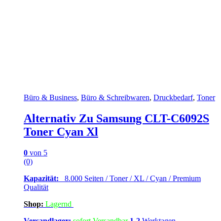
Büro & Business
,
Büro & Schreibwaren
,
Druckbedarf
,
Toner
Alternativ Zu Samsung CLT-C6092S
Toner Cyan Xl
0
von 5
(0)
Kapazität:
8.000 Seiten / Toner / XL / Cyan / Premium
Qualität
Shop:
Lagern
d
Versandlager:
sofort Versandbar
1-2
Werktagen