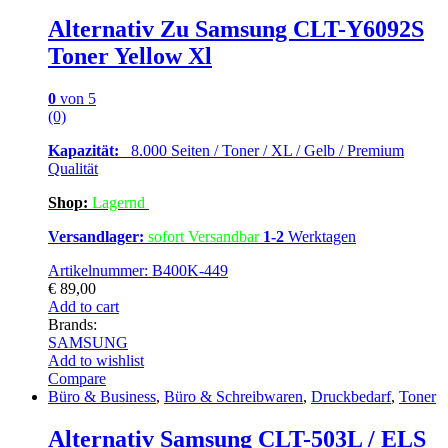
Alternativ Zu Samsung CLT-Y6092S
Toner Yellow Xl
0
von 5
(0)
Kapazität:
8.000 Seiten / Toner / XL / Gelb / Premium
Qualität
Shop:
Lagern
d
Versandlager:
sofort Versandbar
1-2
Werktagen
Artikelnummer: B400K-449
€
89,00
Add to cart
Brands:
SAMSUNG
Add to wishlist
Compare
Büro & Business
,
Büro & Schreibwaren
,
Druckbedarf
,
Toner
Alternativ Samsung CLT-503L / ELS