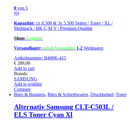
0
von 5
(0)
Kapazität:
1x 8.500 & 3x 5.500 Seiten / Toner / XL /
Multipack / BK,C,M,Y / Premium Qualität
Shop:
Lagern
d
Versandlager:
sofort Versandbar
1-2
Werktagen
Artikelnummer: B400K-415
€
289,00
Add to cart
Brands:
SAMSUNG
Add to wishlist
Compare
Büro & Business
,
Büro & Schreibwaren
,
Druckbedarf
,
Toner
Alternativ Samsung CLT-C503L /
ELS Toner Cyan Xl