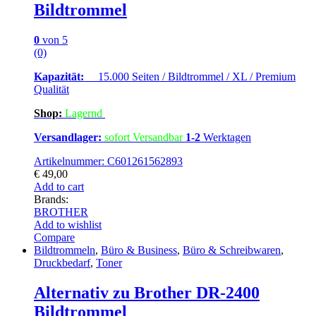
Bildtrommel
0
von 5
(0)
Kapazität:
15.000 Seiten / Bildtrommel / XL / Premium
Qualität
Shop:
Lagern
d
Versandlager:
sofort Versandbar
1-2
Werktagen
Artikelnummer: C601261562893
€
49,00
Add to cart
Brands:
BROTHER
Add to wishlist
Compare
Bildtrommeln
,
Büro & Business
,
Büro & Schreibwaren
,
Druckbedarf
,
Toner
Alternativ zu Brother DR-2400
Bildtrommel