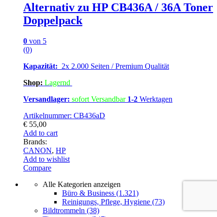
Alternativ zu HP CB436A / 36A Toner
Doppelpack
0
von 5
(0)
Kapazität:
2x 2.000 Seiten / Premium Qualität
Shop:
Lagern
d
Versandlager:
sofort Versandbar
1-2
Werktagen
Artikelnummer: CB436aD
€
55,00
Add to cart
Brands:
CANON
,
HP
Add to wishlist
Compare
Alle Kategorien anzeigen
Büro & Business
(1.321)
Reinigungs, Pflege, Hygiene
(73)
Bildtrommeln
(38)