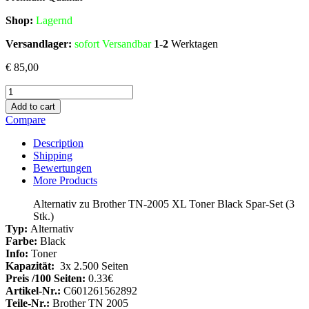
Shop:
Lagern
d
Versandlager:
sofort Versandbar
1-2
Werktagen
€
85,00
Alternativ
zu
Add to cart
Brother
Compare
TN-
2005
Description
XL
Shipping
Toner
Bewertungen
Black
More Products
Spar-
Set
Alternativ zu Brother TN-2005 XL Toner Black Spar-Set (3
(3
Stk.)
Stk.)
Typ:
Alternativ
Menge
Farbe:
Black
Info:
Toner
Kapazität:
3x 2.500 Seiten
Preis /100 Seiten:
0.33€
Artikel-Nr.:
C601261562892
Teile-Nr.:
Brother TN 2005