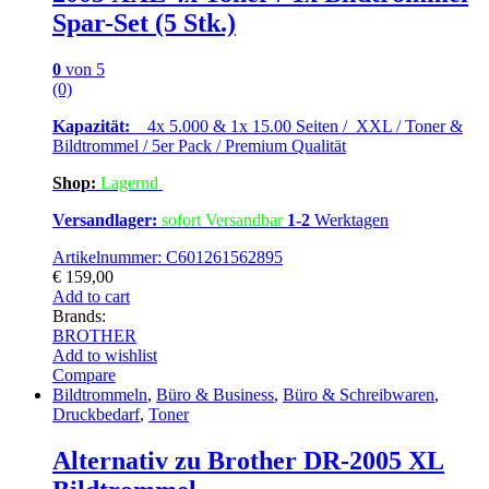
Spar-Set (5 Stk.)
0
von 5
(0)
Kapazität:
4x 5.000 & 1x 15.00 Seiten / XXL / Toner &
Bildtrommel / 5er Pack / Premium Qualität
Shop:
Lagern
d
Versandlager:
sofort Versandbar
1-2
Werktagen
Artikelnummer: C601261562895
€
159,00
Add to cart
Brands:
BROTHER
Add to wishlist
Compare
Bildtrommeln
,
Büro & Business
,
Büro & Schreibwaren
,
Druckbedarf
,
Toner
Alternativ zu Brother DR-2005 XL