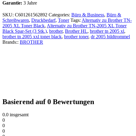
Garantie:
3 Jahre
SKU:
C601261562892
Categories:
Büro & Business
,
Büro &
Schreibwaren
,
Druckbedarf
,
Toner
Tags:
Alternativ zu Brother TN-
2005 XL Toner Black
,
Alternativ zu Brother TN-2005 XL Toner
Black Spar-Set (3 Stk.)
,
brother
,
Brother HL
,
brother tn 2005 xl
,
brother tn 2005 xxl toner black
,
brother toner
,
dr 2005 bildtrommel
Brands::
BROTHER
Basierend auf 0 Bewertungen
0.0
insgesamt
0
0
0