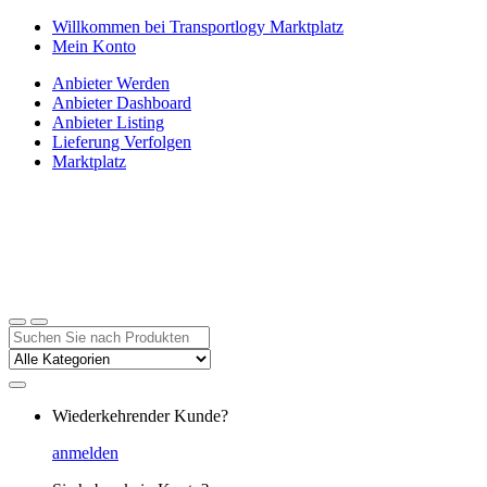
Zur
Zum
Willkommen bei Transportlogy Marktplatz
Navigation
Inhalt
Mein Konto
springen
springen
Anbieter Werden
Anbieter Dashboard
Anbieter Listing
Lieferung Verfolgen
Marktplatz
Suchen
nach:
Wiederkehrender Kunde?
anmelden