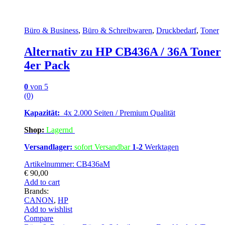
Büro & Business
,
Büro & Schreibwaren
,
Druckbedarf
,
Toner
Alternativ zu HP CB436A / 36A Toner
4er Pack
0
von 5
(0)
Kapazität:
4x 2.000 Seiten / Premium Qualität
Shop:
Lagern
d
Versandlager:
sofort Versandbar
1-2
Werktagen
Artikelnummer: CB436aM
€
90,00
Add to cart
Brands:
CANON
,
HP
Add to wishlist
Compare