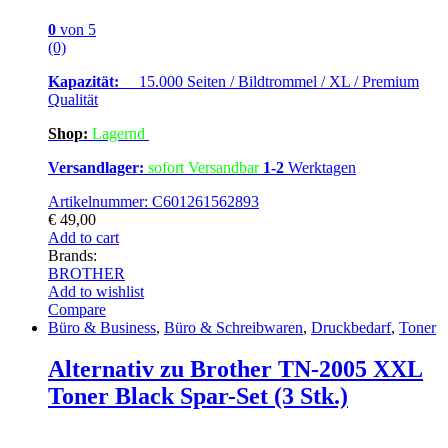
0
von 5
(0)
Kapazität:
15.000 Seiten / Bildtrommel / XL / Premium
Qualität
Shop:
Lagern
d
Versandlager:
sofort Versandbar
1-2
Werktagen
Artikelnummer: C601261562893
€
49,00
Add to cart
Brands:
BROTHER
Add to wishlist
Compare
Büro & Business
,
Büro & Schreibwaren
,
Druckbedarf
,
Toner
Alternativ zu Brother TN-2005 XXL
Toner Black Spar-Set (3 Stk.)