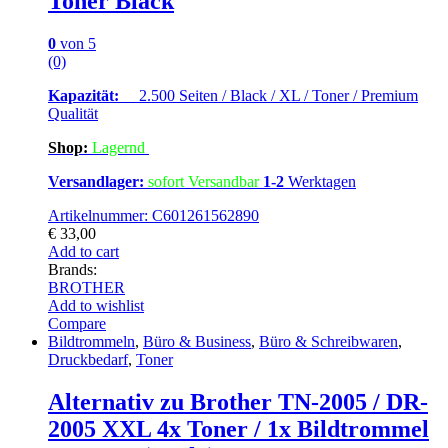
Toner Black
0
von 5
(0)
Kapazität:
2.500 Seiten / Black / XL / Toner / Premium
Qualität
Shop:
Lagern
d
Versandlager:
sofort Versandbar
1-2
Werktagen
Artikelnummer: C601261562890
€
33,00
Add to cart
Brands:
BROTHER
Add to wishlist
Compare
Bildtrommeln
,
Büro & Business
,
Büro & Schreibwaren
,
Druckbedarf
,
Toner
Alternativ zu Brother TN-2005 / DR-
2005 XXL 4x Toner / 1x Bildtrommel