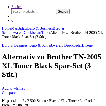
Suchen
Search
Search
for:
0
Home
Marktplatz
Büro & Business
Büro &
Schreibwaren
Druckbedarf
Toner
Alternativ zu Brother TN-2005 XL
Toner Black Spar-Set (3 Stk.)
Büro & Business
,
Büro & Schreibwaren
,
Druckbedarf
,
Toner
Alternativ zu Brother TN-2005
XL Toner Black Spar-Set (3
Stk.)
Add to wishlist
Compare
Kapazität:
3x 2.500 Seiten / Black / XL / Toner / 3er Pack /
Premium Qualität