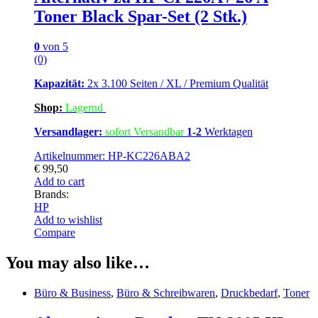
Toner Black Spar-Set (2 Stk.)
0
von 5
(0)
Kapazität:
2x 3.100 Seiten / XL / Premium Qualität
Shop:
Lagern
d
Versandlager:
sofort Versandbar
1-2
Werktagen
Artikelnummer: HP-KC226ABA2
€
99,50
Add to cart
Brands:
HP
Add to wishlist
Compare
You may also like…
Büro & Business
,
Büro & Schreibwaren
,
Druckbedarf
,
Toner