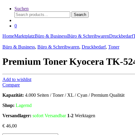
Suchen
Search
Search
for:
0
Home
Marktplatz
Büro & Business
Büro & Schreibwaren
Druckbedarf
Büro & Business
,
Büro & Schreibwaren
,
Druckbedarf
,
Toner
Premium Toner Kyocera TK-52
Add to wishlist
Compare
Kapazität:
4.000 Seiten / Toner / XL / Cyan / Premium Qualität
Shop:
Lagern
d
Versandlager:
sofort Versandbar
1-2
Werktagen
€
46,00