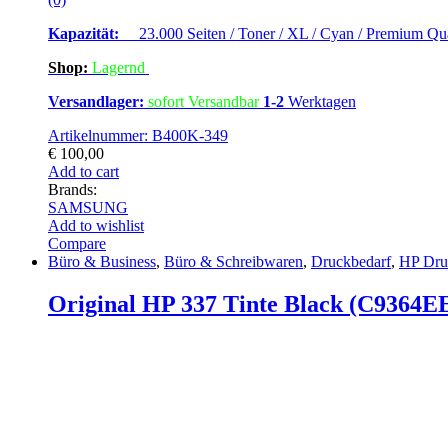
Kapazität:
23.000 Seiten / Toner / XL / Cyan / Premium Qua
Shop:
Lagern
d
Versandlager:
sofort Versandbar
1-2
Werktagen
Artikelnummer: B400K-349
€
100,00
Add to cart
Brands:
SAMSUNG
Add to wishlist
Compare
Büro & Business
,
Büro & Schreibwaren
,
Druckbedarf
,
HP Dru
Original HP 337 Tinte Black (C9364E