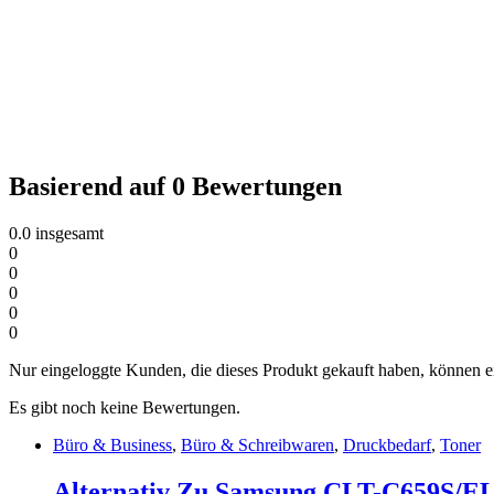
Basierend auf 0 Bewertungen
0.0
insgesamt
0
0
0
0
0
Nur eingeloggte Kunden, die dieses Produkt gekauft haben, können 
Es gibt noch keine Bewertungen.
Büro & Business
,
Büro & Schreibwaren
,
Druckbedarf
,
Toner
Alternativ Zu Samsung CLT-C659S/EL