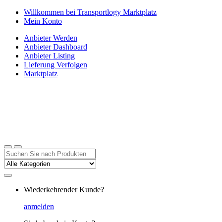
Zur
Zum
Willkommen bei Transportlogy Marktplatz
Navigation
Inhalt
Mein Konto
springen
springen
Anbieter Werden
Anbieter Dashboard
Anbieter Listing
Lieferung Verfolgen
Marktplatz
Suchen
nach:
Wiederkehrender Kunde?
anmelden