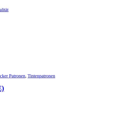
lität
cker Patronen
,
Tintenpatronen
E)