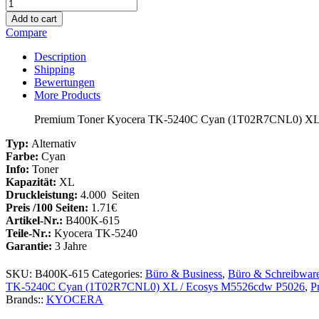
Premium
Toner
Add to cart
Kyocera
Compare
TK-
5240C
Description
Cyan
Shipping
(1T02R7CNL0)
Bewertungen
XL
More Products
/
Ecosys
Premium Toner Kyocera TK-5240C Cyan (1T02R7CNL0) XL
M5526cdw
P5026
Typ:
Alternativ
Menge
Farbe:
Cyan
Info:
Toner
Kapazität:
XL
Druckleistung:
4.000 Seiten
Preis /100 Seiten:
1.71€
Artikel-Nr.:
B400K-615
Teile-Nr.:
Kyocera TK-5240
Garantie:
3 Jahre
SKU:
B400K-615
Categories:
Büro & Business
,
Büro & Schreibwar
TK-5240C Cyan (1T02R7CNL0) XL / Ecosys M5526cdw P5026
,
P
Brands::
KYOCERA