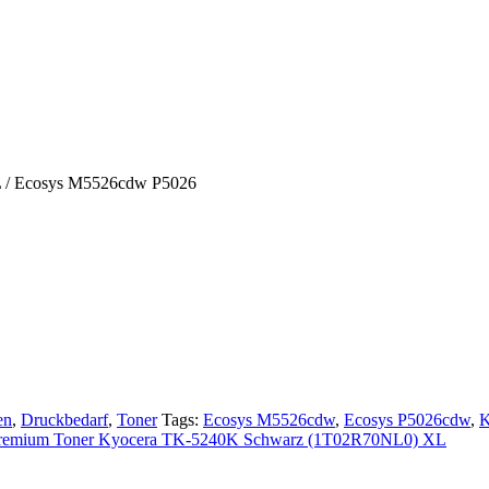
 / Ecosys M5526cdw P5026
en
,
Druckbedarf
,
Toner
Tags:
Ecosys M5526cdw
,
Ecosys P5026cdw
,
K
remium Toner Kyocera TK-5240K Schwarz (1T02R70NL0) XL