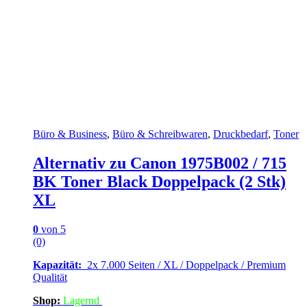
Büro & Business
,
Büro & Schreibwaren
,
Druckbedarf
,
Toner
Alternativ zu Canon 1975B002 / 715
BK Toner Black Doppelpack (2 Stk)
XL
0
von 5
(0)
Kapazität:
2x 7.000 Seiten / XL / Doppelpack / Premium
Qualität
Shop:
Lagern
d