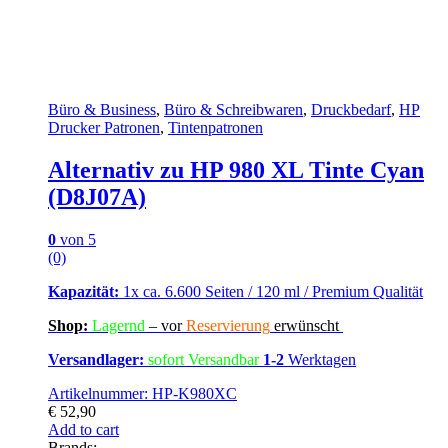
Büro & Business
,
Büro & Schreibwaren
,
Druckbedarf
,
HP
Drucker Patronen
,
Tintenpatronen
Alternativ zu HP 980 XL Tinte Cyan
(D8J07A)
0
von 5
(0)
Kapazität:
1x ca. 6.600 Seiten / 120 ml / Premium Qualität
Shop:
Lagern
d
–
vor
Reservierung
erwünscht
Versandlager:
sofort Versandbar
1-2
Werktagen
Artikelnummer: HP-K980XC
€
52,90
Add to cart
Brands: