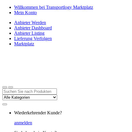
Zur
Zum
Willkommen bei Transportlogy Marktplatz
Navigation
Inhalt
Mein Konto
springen
springen
Anbieter Werden
Anbieter Dashboard
Anbieter Listing
Lieferung Verfolgen
Marktplatz
Suchen
nach:
Wiederkehrender Kunde?
anmelden