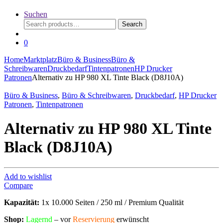
Suchen
Search
Search
for:
0
Home
Marktplatz
Büro & Business
Büro &
Schreibwaren
Druckbedarf
Tintenpatronen
HP Drucker
Patronen
Alternativ zu HP 980 XL Tinte Black (D8J10A)
Büro & Business
,
Büro & Schreibwaren
,
Druckbedarf
,
HP Drucker
Patronen
,
Tintenpatronen
Alternativ zu HP 980 XL Tinte
Black (D8J10A)
Add to wishlist
Compare
Kapazität:
1x 10.000 Seiten / 250 ml / Premium Qualität
Shop:
Lagern
d
–
vor
Reservierung
erwünscht