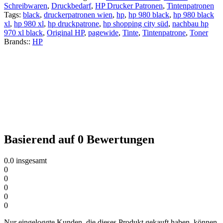
Schreibwaren
,
Druckbedarf
,
HP Drucker Patronen
,
Tintenpatronen
Tags:
black
,
druckerpatronen wien
,
hp
,
hp 980 black
,
hp 980 black
xl
,
hp 980 xl
,
hp druckpatrone
,
hp shopping city süd
,
nachbau hp
970 xl black
,
Original HP
,
pagewide
,
Tinte
,
Tintenpatrone
,
Toner
Brands::
HP
Basierend auf 0 Bewertungen
0.0
insgesamt
0
0
0
0
0
Nur eingeloggte Kunden, die dieses Produkt gekauft haben, können