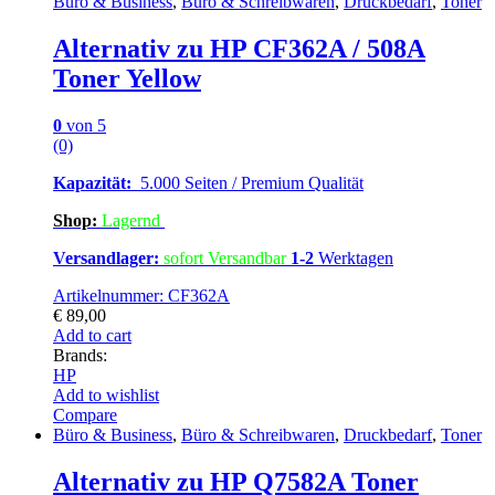
Büro & Business
,
Büro & Schreibwaren
,
Druckbedarf
,
Toner
Alternativ zu HP CF362A / 508A
Toner Yellow
0
von 5
(0)
Kapazität:
5.000 Seiten / Premium Qualität
Shop:
Lagern
d
Versandlager:
sofort Versandbar
1-2
Werktagen
Artikelnummer: CF362A
€
89,00
Add to cart
Brands:
HP
Add to wishlist
Compare
Büro & Business
,
Büro & Schreibwaren
,
Druckbedarf
,
Toner
Alternativ zu HP Q7582A Toner