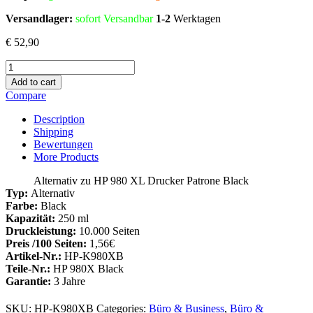
Versandlager:
sofort Versandbar
1-2
Werktagen
€
52,90
Alternativ
zu
Add to cart
HP
Compare
980
XL
Description
Tinte
Shipping
Black
Bewertungen
(D8J10A)
More Products
Menge
Alternativ zu HP 980 XL Drucker Patrone Black
Typ:
Alternativ
Farbe:
Black
Kapazität:
250 ml
Druckleistung:
10.000 Seiten
Preis /100 Seiten:
1,56€
Artikel-Nr.:
HP-K980XB
Teile-Nr.:
HP 980X Black
Garantie:
3 Jahre
SKU:
HP-K980XB
Categories:
Büro & Business
,
Büro &