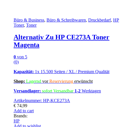
Büro & Business
,
Büro & Schreibwaren
,
Druckbedarf
,
HP
Toner
,
Toner
Alternativ Zu HP CE273A Toner
Magenta
0
von 5
(0)
Kapazität:
1x 15.500 Seiten / XL / Premium Qualität
Shop:
Lagern
d
vor
Reservierung
erwünscht
Versandlager:
sofort Versandbar
1-2
Werktagen
Artikelnummer: HP-KCE273A
€
74,99
Add to cart
Brands:
HP
Add to wishlist