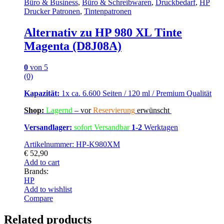
Büro & Business
,
Büro & Schreibwaren
,
Druckbedarf
,
HP
Drucker Patronen
,
Tintenpatronen
Alternativ zu HP 980 XL Tinte
Magenta (D8J08A)
0
von 5
(0)
Kapazität:
1x ca. 6.600 Seiten / 120 ml / Premium Qualität
Shop:
Lagern
d
–
vor
Reservierung
erwünscht
Versandlager:
sofort Versandbar
1-2
Werktagen
Artikelnummer: HP-K980XM
€
52,90
Add to cart
Brands:
HP
Add to wishlist
Compare
Related products