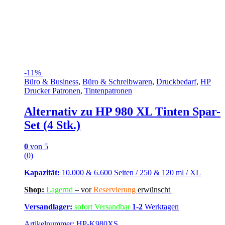
-
11%
Büro & Business
,
Büro & Schreibwaren
,
Druckbedarf
,
HP
Drucker Patronen
,
Tintenpatronen
Alternativ zu HP 980 XL Tinten Spar-
Set (4 Stk.)
0
von 5
(0)
Kapazität:
10.000 & 6.600 Seiten / 250 & 120 ml / XL
Shop:
Lagern
d
–
vor
Reservierung
erwünscht
Versandlager:
sofort Versandbar
1-2
Werktagen
Artikelnummer: HP-K980XS