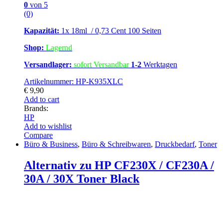
0
von 5
(0)
Kapazität:
1x 18ml / 0,73 Cent 100 Seiten
Shop:
Lagernd
Versandlager:
sofort Versandbar
1-2
Werktagen
Artikelnummer: HP-K935XLC
€
9,90
Add to cart
Brands:
HP
Add to wishlist
Compare
Büro & Business
,
Büro & Schreibwaren
,
Druckbedarf
,
Toner
Alternativ zu HP CF230X / CF230A /
30A / 30X Toner Black