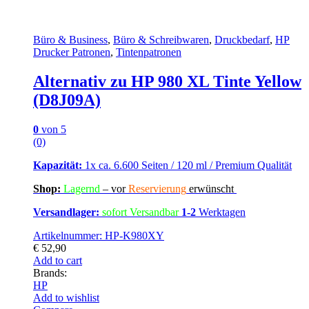
Büro & Business
,
Büro & Schreibwaren
,
Druckbedarf
,
HP
Drucker Patronen
,
Tintenpatronen
Alternativ zu HP 980 XL Tinte Yellow
(D8J09A)
0
von 5
(0)
Kapazität:
1x ca. 6.600 Seiten / 120 ml / Premium Qualität
Shop:
Lagern
d
–
vor
Reservierung
erwünscht
Versandlager:
sofort Versandbar
1-2
Werktagen
Artikelnummer: HP-K980XY
€
52,90
Add to cart
Brands:
HP
Add to wishlist