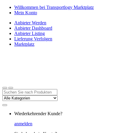
Zur
Zum
Willkommen bei Transportlogy Marktplatz
Navigation
Inhalt
Mein Konto
springen
springen
Anbieter Werden
Anbieter Dashboard
Anbieter Listing
Lieferung Verfolgen
Marktplatz
Suchen
nach:
Wiederkehrender Kunde?
anmelden