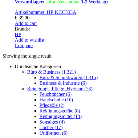
Versandlager:
sofort Versandbar
1-2
Werktagen
Artikelnummer: HP-KCC533A
€
39,90
Add to cart
Brands:
HP
Add to wishlist
Compare
Showing the single result
Durchsuche Kategorien
Büro & Business
(1.321)
Büro & Schreibwaren
(1.315)
Business & Industrie
(6)
Reinigungs, Pflege, Hygiene
(73)
Feuchttücher
(6)
Handschuhe
(10)
Pflegeöle
(2)
Reinigungsgeräte
(8)
Reinigungsmittel
(13)
Sonstiges
(4)
Tücher
(17)
Uniformen
(6)