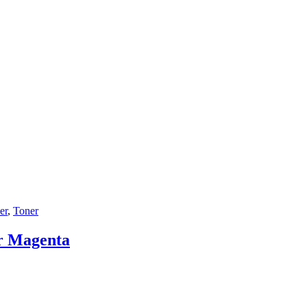
er
,
Toner
r Magenta