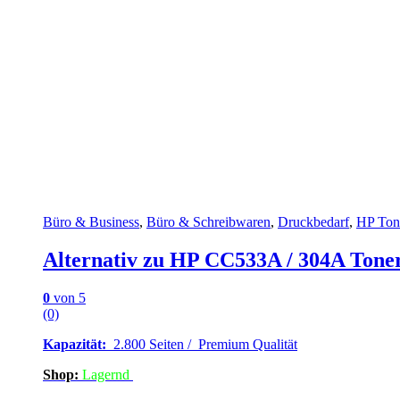
Büro & Business
,
Büro & Schreibwaren
,
Druckbedarf
,
HP Ton
Alternativ zu HP CC533A / 304A Tone
0
von 5
(0)
Kapazität:
2.800 Seiten / Premium Qualität
Shop:
Lagern
d