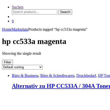
Suchen
Search
Search
for:
0
Home
Marktplatz
Products tagged “hp cc533a magenta”
hp cc533a magenta
Showing the single result
Filter
Büro & Business
,
Büro & Schreibwaren
,
Druckbedarf
,
HP Ton
Alternativ zu HP CC533A / 304A Tone