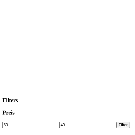
Filters
Preis
Min
Max
Filter
price
price