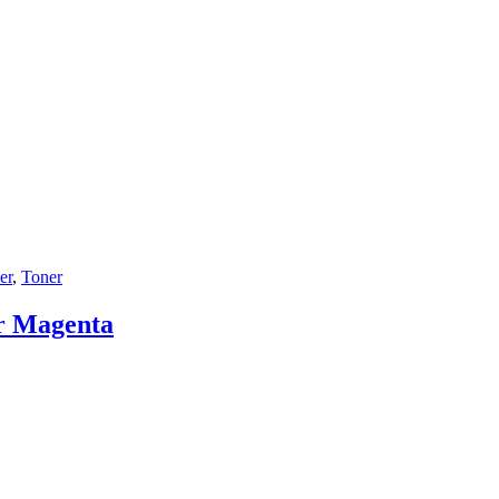
er
,
Toner
r Magenta