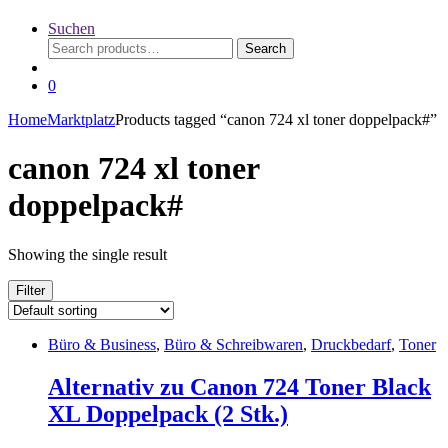
Suchen
Search
Search
for:
0
Home
Marktplatz
Products tagged “canon 724 xl toner doppelpack#”
canon 724 xl toner
doppelpack#
Showing the single result
Filter
Büro & Business
,
Büro & Schreibwaren
,
Druckbedarf
,
Toner
Alternativ zu Canon 724 Toner Black
XL Doppelpack (2 Stk.)