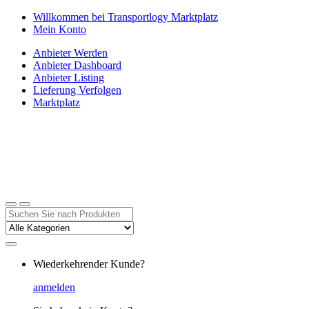
Zur
Zum
Willkommen bei Transportlogy Marktplatz
Navigation
Inhalt
Mein Konto
springen
springen
Anbieter Werden
Anbieter Dashboard
Anbieter Listing
Lieferung Verfolgen
Marktplatz
Suchen
nach:
Wiederkehrender Kunde?
anmelden