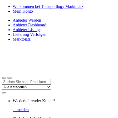
Zur
Zum
Willkommen bei Transportlogy Marktplatz
Navigation
Inhalt
Mein Konto
springen
springen
Anbieter Werden
Anbieter Dashboard
Anbieter Listing
Lieferung Verfolgen
Marktplatz
Suchen
nach:
Wiederkehrender Kunde?
anmelden