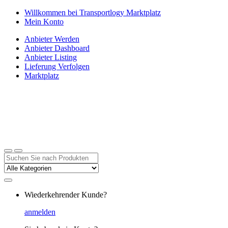
Zur
Zum
Willkommen bei Transportlogy Marktplatz
Navigation
Inhalt
Mein Konto
springen
springen
Anbieter Werden
Anbieter Dashboard
Anbieter Listing
Lieferung Verfolgen
Marktplatz
Suchen
nach:
Wiederkehrender Kunde?
anmelden