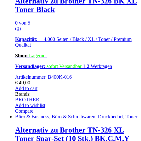
Alternativ zu Brother TN-326 BK XL
Toner Black
0
von 5
(0)
Kapazität:
4.000 Seiten / Black / XL / Toner / Premium
Qualität
Shop:
Lagern
d
Versandlager:
sofort Versandbar
1-2
Werktagen
Artikelnummer: B400K-016
€
49,00
Add to cart
Brands:
BROTHER
Add to wishlist
Compare
Büro & Business
,
Büro & Schreibwaren
,
Druckbedarf
,
Toner
Alternativ zu Brother TN-326 XL
Toner Spar-Set (10 Stk.) BK,C,M,Y