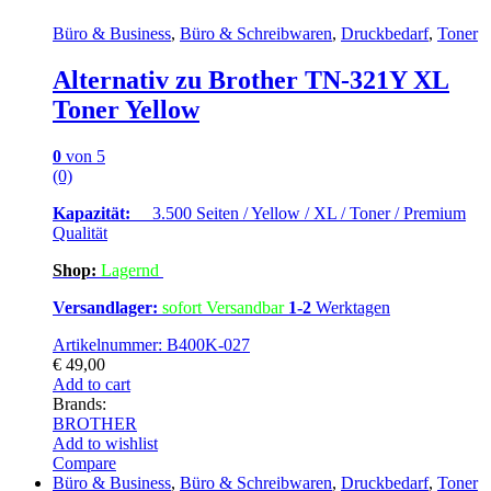
Büro & Business
,
Büro & Schreibwaren
,
Druckbedarf
,
Toner
Alternativ zu Brother TN-321Y XL
Toner Yellow
0
von 5
(0)
Kapazität:
3.500 Seiten / Yellow / XL / Toner / Premium
Qualität
Shop:
Lagern
d
Versandlager:
sofort Versandbar
1-2
Werktagen
Artikelnummer: B400K-027
€
49,00
Add to cart
Brands:
BROTHER
Add to wishlist
Compare
Büro & Business
,
Büro & Schreibwaren
,
Druckbedarf
,
Toner