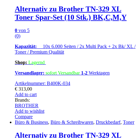
Alternativ zu Brother TN-329 XL
Toner Spar-Set (10 Stk.) BK,C,M,Y
0
von 5
(0)
Kapazität:
10x 6.000 Seiten / 2x Multi Pack + 2x Bk/ XL /
Toner / Premium Qualität
Shop:
Lagern
d
Versandlager:
sofort Versandbar
1-2
Werktagen
Artikelnummer: B400K-034
€
313,00
Add to cart
Brands:
BROTHER
Add to wishlist
Compare
Büro & Business
,
Büro & Schreibwaren
,
Druckbedarf
,
Toner
Alternativ zu Brother TN-329 XL