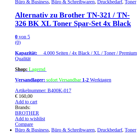
Büro & Business
,
Büro & Schreibwaren
,
Druckbedarf
,
Toner
Alternativ zu Brother TN-321 / TN-
326 BK XL Toner Spar-Set 4x Black
0
von 5
(0)
Kapazität:
4.000 Seiten / 4x Black / XL / Toner / Premium
Qualität
Shop:
Lagern
d
Versandlager:
sofort Versandbar
1-2
Werktagen
Artikelnummer: B400K-017
€
160,00
Add to cart
Brands:
BROTHER
Add to wishlist
Compare
Büro & Business
,
Büro & Schreibwaren
,
Druckbedarf
,
Toner