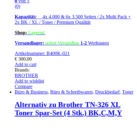
0
von 5
(0)
Kapazität:
4x 4.000 & 6x 3.500 Seiten / 2x Multi Pack +
2x BK / XL / Toner / Premium Qualität
Shop:
Lagern
d
Versandlager:
sofort Versandbar
1-2
Werktagen
Artikelnummer: B400K-021
€
300,00
Add to cart
Brands:
BROTHER
Add to wishlist
Compare
Büro & Business
,
Büro & Schreibwaren
,
Druckbedarf
,
Toner
Alternativ zu Brother TN-326 XL
Toner Spar-Set (4 Stk.) BK,C,M,Y