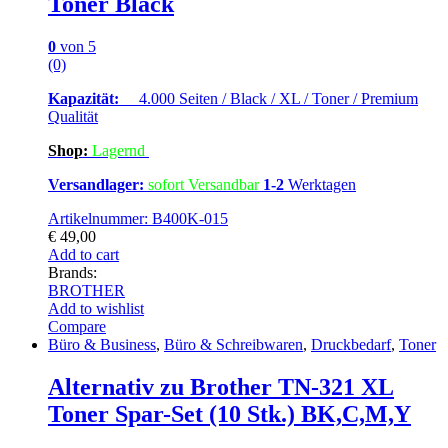
Toner Black
0
von 5
(0)
Kapazität:
4.000 Seiten / Black / XL / Toner / Premium
Qualität
Shop:
Lagern
d
Versandlager:
sofort Versandbar
1-2
Werktagen
Artikelnummer: B400K-015
€
49,00
Add to cart
Brands:
BROTHER
Add to wishlist
Compare
Büro & Business
,
Büro & Schreibwaren
,
Druckbedarf
,
Toner
Alternativ zu Brother TN-321 XL
Toner Spar-Set (10 Stk.) BK,C,M,Y