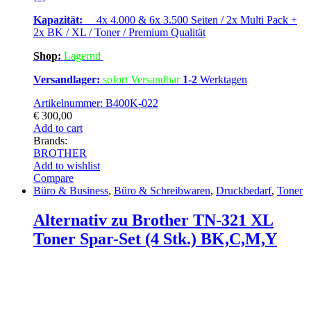
Kapazität:
4x 4.000 & 6x 3.500 Seiten / 2x Multi Pack +
2x BK / XL / Toner / Premium Qualität
Shop:
Lagern
d
Versandlager:
sofort Versandbar
1-2
Werktagen
Artikelnummer: B400K-022
€
300,00
Add to cart
Brands:
BROTHER
Add to wishlist
Compare
Büro & Business
,
Büro & Schreibwaren
,
Druckbedarf
,
Toner
Alternativ zu Brother TN-321 XL
Toner Spar-Set (4 Stk.) BK,C,M,Y