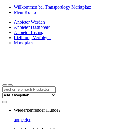
Zur
Zum
Willkommen bei Transportlogy Marktplatz
Navigation
Inhalt
Mein Konto
springen
springen
Anbieter Werden
Anbieter Dashboard
Anbieter Listing
Lieferung Verfolgen
Marktplatz
Suchen
nach:
Wiederkehrender Kunde?
anmelden