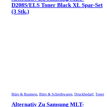
D208S/ELS Toner Black XL Spar-Set
(3 Stk.)
Büro & Business
,
Büro & Schreibwaren
,
Druckbedarf
,
Toner
Alternativ Zu Samsung MLT-