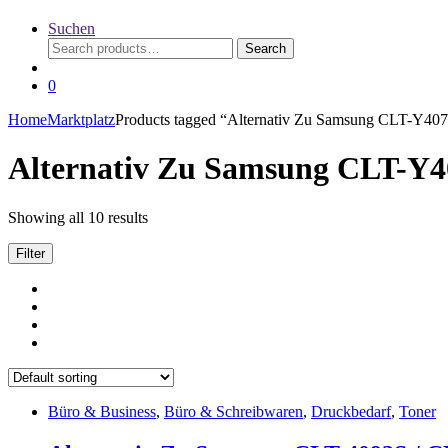
Suchen
Search
Search
for:
0
Home
Marktplatz
Products tagged “Alternativ Zu Samsung CLT-Y4072
Alternativ Zu Samsung CLT-Y40
Showing all 10 results
Filter
Büro & Business
,
Büro & Schreibwaren
,
Druckbedarf
,
Toner