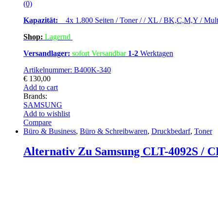
(0)
Kapazität:
4x 1.800 Seiten / Toner / / XL / BK,C,M,Y / Mult
Shop:
Lagern
d
Versandlager:
sofort Versandbar
1-2
Werktagen
Artikelnummer: B400K-340
€
130,00
Add to cart
Brands:
SAMSUNG
Add to wishlist
Compare
Büro & Business
,
Büro & Schreibwaren
,
Druckbedarf
,
Toner
Alternativ Zu Samsung CLT-4092S / CL