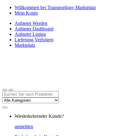
Zur
Zum
Willkommen bei Transportlogy Marktplatz
Navigation
Inhalt
Mein Konto
springen
springen
Anbieter Werden
Anbieter Dashboard
Anbieter Listing
Lieferung Verfolgen
Marktplatz
Suchen
nach:
Wiederkehrender Kunde?
anmelden