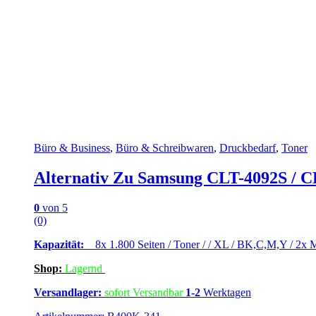
Büro & Business
,
Büro & Schreibwaren
,
Druckbedarf
,
Toner
Alternativ Zu Samsung CLT-4092S / CL
0
von 5
(0)
Kapazität:
8x 1.800 Seiten / Toner / / XL / BK,C,M,Y / 2x M
Shop:
Lagern
d
Versandlager:
sofort Versandbar
1-2
Werktagen