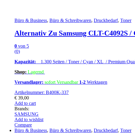
Büro & Business
,
Büro & Schreibwaren
,
Druckbedarf
,
Toner
Alternativ Zu Samsung CLT-C4092S /
0
von 5
(0)
Kapazität:
1.300 Seiten / Toner / Cyan / XL / Premium Qual
Shop:
Lagern
d
Versandlager:
sofort Versandbar
1-2
Werktagen
Artikelnummer: B400K-337
€
39,00
Add to cart
Brands:
SAMSUNG
Add to wishlist
Compare
Büro & Business
,
Büro & Schreibwaren
,
Druckbedarf
,
Toner