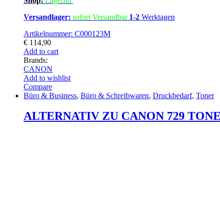
Shop:
Lagern
d
Versandlager:
sofort Versandbar
1-2
Werktagen
Artikelnummer: C000123M
€
114,90
Add to cart
Brands:
CANON
Add to wishlist
Compare
Büro & Business
,
Büro & Schreibwaren
,
Druckbedarf
,
Toner
ALTERNATIV ZU CANON 729 TONER S