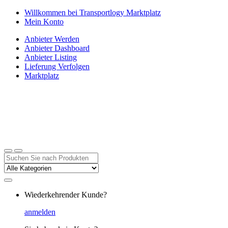
Zur
Zum
Willkommen bei Transportlogy Marktplatz
Navigation
Inhalt
Mein Konto
springen
springen
Anbieter Werden
Anbieter Dashboard
Anbieter Listing
Lieferung Verfolgen
Marktplatz
Suchen
nach:
Wiederkehrender Kunde?
anmelden