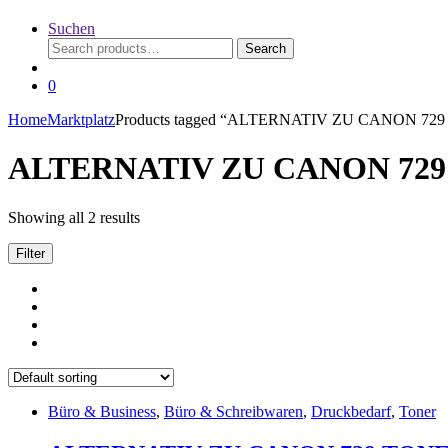
Suchen
Search
Search
for:
0
Home
Marktplatz
Products tagged “ALTERNATIV ZU CANON 729 T
ALTERNATIV ZU CANON 729 T
Showing all 2 results
Filter
Büro & Business
,
Büro & Schreibwaren
,
Druckbedarf
,
Toner