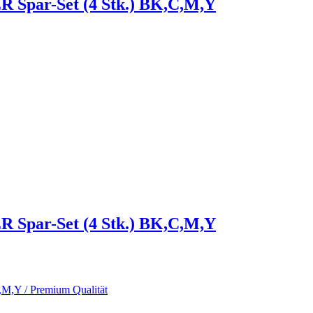
par-Set (4 Stk.) BK,C,M,Y
par-Set (4 Stk.) BK,C,M,Y
,M,Y / Premium Qualität