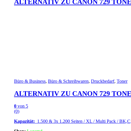
ALTERNATIV ZU CANON 729 TONER S
Büro & Business
,
Büro & Schreibwaren
,
Druckbedarf
,
Toner
ALTERNATIV ZU CANON 729 TONER S
0
von 5
(0)
Kapazität:
1.500 & 3x 1.200 Seiten / XL / Multi Pack / BK,C