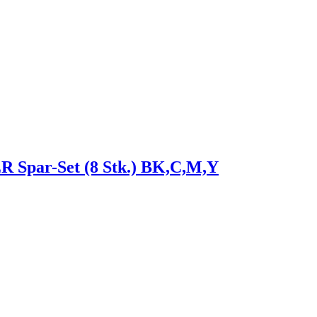
par-Set (8 Stk.) BK,C,M,Y