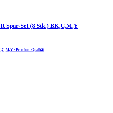
par-Set (8 Stk.) BK,C,M,Y
K,C,M,Y / Premium Qualität