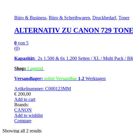
Büro & Business
,
Büro & Schreibwaren
,
Druckbedarf
,
Toner
ALTERNATIV ZU CANON 729 TONER S
0
von 5
(0)
Kapazität:
2x 1.500 & 6x 1.200 Seiten / XL / Multi Pack / B
Shop:
Lagern
d
Versandlager:
sofort Versandbar
1-2
Werktagen
Artikelnummer: C000123MM
€
200,00
Add to cart
Brands:
CANON
Add to wishlist
Compare
Showing all 2 results