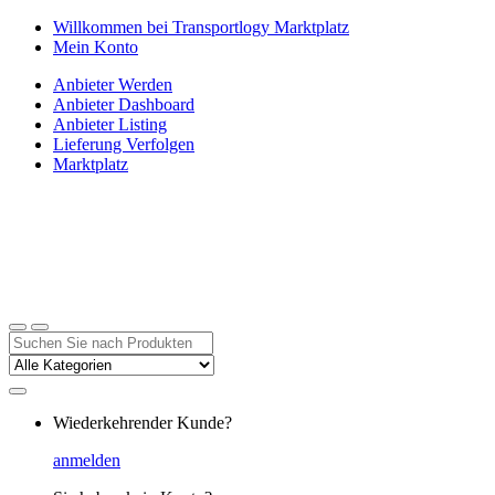
Zur
Zum
Willkommen bei Transportlogy Marktplatz
Navigation
Inhalt
Mein Konto
springen
springen
Anbieter Werden
Anbieter Dashboard
Anbieter Listing
Lieferung Verfolgen
Marktplatz
Suchen
nach:
Wiederkehrender Kunde?
anmelden