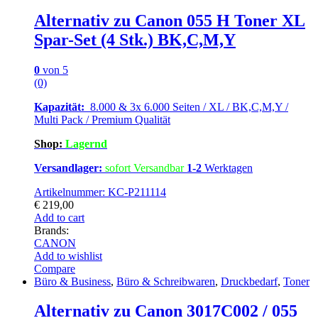
Alternativ zu Canon 055 H Toner XL
Spar-Set (4 Stk.) BK,C,M,Y
0
von 5
(0)
Kapazität:
8.000 & 3x 6.000 Seiten / XL / BK,C,M,Y /
Multi Pack / Premium Qualität
Shop:
Lagernd
Versandlager:
sofort Versandbar
1-2
Werktagen
Artikelnummer: KC-P211114
€
219,00
Add to cart
Brands:
CANON
Add to wishlist
Compare
Büro & Business
,
Büro & Schreibwaren
,
Druckbedarf
,
Toner
Alternativ zu Canon 3017C002 / 055