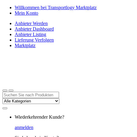
Zur
Zum
Willkommen bei Transportlogy Marktplatz
Navigation
Inhalt
Mein Konto
springen
springen
Anbieter Werden
Anbieter Dashboard
Anbieter Listing
Lieferung Verfolgen
Marktplatz
Suchen
nach:
Wiederkehrender Kunde?
anmelden