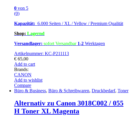
0
von 5
(0)
Kapazität:
6.000 Seiten / XL / Yellow / Premium Qualität
Shop:
Lagernd
Versandlager:
sofort Versandbar
1-2
Werktagen
Artikelnummer: KC-P211113
€
65,00
Add to cart
Brands:
CANON
Add to wishlist
Compare
Büro & Business
,
Büro & Schreibwaren
,
Druckbedarf
,
Toner
Alternativ zu Canon 3018C002 / 055
H Toner XL Magenta