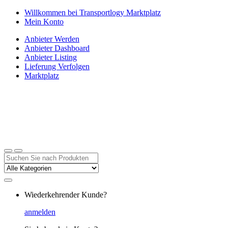
Zur
Zum
Willkommen bei Transportlogy Marktplatz
Navigation
Inhalt
Mein Konto
springen
springen
Anbieter Werden
Anbieter Dashboard
Anbieter Listing
Lieferung Verfolgen
Marktplatz
Suchen
nach:
Wiederkehrender Kunde?
anmelden