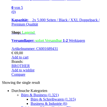
0
von 5
(0)
Kapazität:
2x 5.000 Seiten / Black / XXL Doppelpack /
Premium Qualität
Shop:
Lagern
d
Versandlager:
sofort Versandbar
1-2
Werktagen
Artikelnummer: C6001689431
€
69,00
Add to cart
Brands:
BROTHER
Add to wishlist
Compare
Showing the single result
Durchsuche Kategorien
Büro & Business
(1.321)
Büro & Schreibwaren
(1.315)
Business & Industrie
(6)