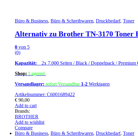
Büro & Business
,
Büro & Schreibwaren
,
Druckbedarf
,
Toner
Alternativ zu Brother TN-3170 Toner B
0
von 5
(0)
Kapazität:
2x 7.000 Seiten / Black / Doppelpack / Premium Q
Shop:
Lagern
d
Versandlager:
sofort Versandbar
1-2
Werktagen
Artikelnummer: C6001689422
€
90,00
Add to cart
Brands:
BROTHER
Add to wishlist
Compare
Büro & Business
,
Büro & Schreibwaren
,
Druckbedarf
,
Toner