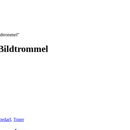
ldtrommel”
 Bildtrommel
bedarf
,
Toner