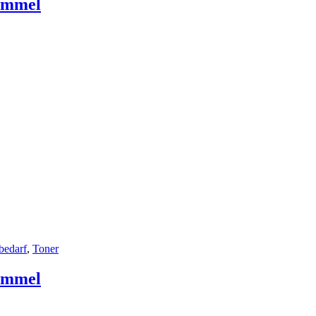
rommel
bedarf
,
Toner
rommel