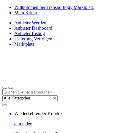
Zur
Zum
Willkommen bei Transportlogy Marktplatz
Navigation
Inhalt
Mein Konto
springen
springen
Anbieter Werden
Anbieter Dashboard
Anbieter Listing
Lieferung Verfolgen
Marktplatz
Suchen
nach:
Wiederkehrender Kunde?
anmelden