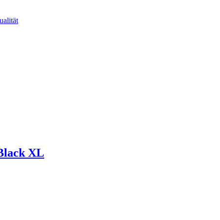
alität
 Black XL