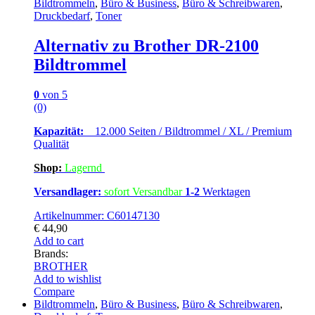
Bildtrommeln
,
Büro & Business
,
Büro & Schreibwaren
,
Druckbedarf
,
Toner
Alternativ zu Brother DR-2100
Bildtrommel
0
von 5
(0)
Kapazität:
12.000 Seiten / Bildtrommel / XL / Premium
Qualität
Shop:
Lagern
d
Versandlager:
sofort Versandbar
1-2
Werktagen
Artikelnummer: C60147130
€
44,90
Add to cart
Brands:
BROTHER
Add to wishlist
Compare
Bildtrommeln
,
Büro & Business
,
Büro & Schreibwaren
,