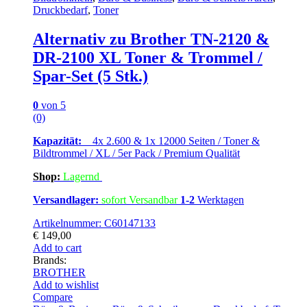
Druckbedarf
,
Toner
Alternativ zu Brother TN-2120 &
DR-2100 XL Toner & Trommel /
Spar-Set (5 Stk.)
0
von 5
(0)
Kapazität:
4x 2.600 & 1x 12000 Seiten / Toner &
Bildtrommel / XL / 5er Pack / Premium Qualität
Shop:
Lagern
d
Versandlager:
sofort Versandbar
1-2
Werktagen
Artikelnummer: C60147133
€
149,00
Add to cart
Brands:
BROTHER
Add to wishlist
Compare