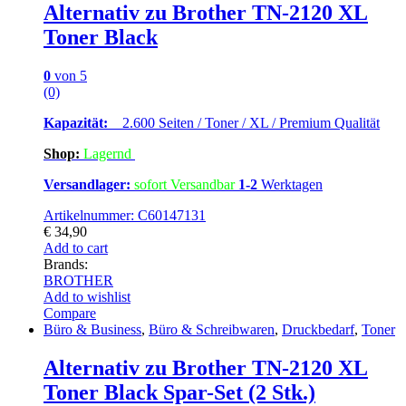
Alternativ zu Brother TN-2120 XL
Toner Black
0
von 5
(0)
Kapazität:
2.600 Seiten / Toner / XL / Premium Qualität
Shop:
Lagern
d
Versandlager:
sofort Versandbar
1-2
Werktagen
Artikelnummer: C60147131
€
34,90
Add to cart
Brands:
BROTHER
Add to wishlist
Compare
Büro & Business
,
Büro & Schreibwaren
,
Druckbedarf
,
Toner
Alternativ zu Brother TN-2120 XL
Toner Black Spar-Set (2 Stk.)