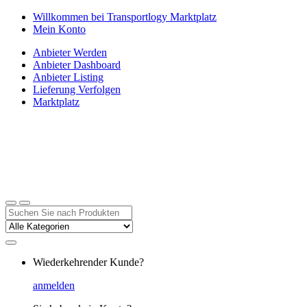
Zur
Zum
Willkommen bei Transportlogy Marktplatz
Navigation
Inhalt
Mein Konto
springen
springen
Anbieter Werden
Anbieter Dashboard
Anbieter Listing
Lieferung Verfolgen
Marktplatz
Suchen
nach:
Wiederkehrender Kunde?
anmelden