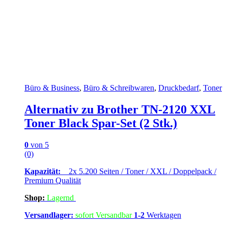
Büro & Business
,
Büro & Schreibwaren
,
Druckbedarf
,
Toner
Alternativ zu Brother TN-2120 XXL
Toner Black Spar-Set (2 Stk.)
0
von 5
(0)
Kapazität:
2x 5.200 Seiten / Toner / XXL / Doppelpack /
Premium Qualität
Shop:
Lagern
d
Versandlager:
sofort Versandbar
1-2
Werktagen