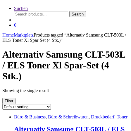
Suchen
Search
Search
for:
0
Home
Marktplatz
Products tagged “Alternativ Samsung CLT-503L /
ELS Toner Xl Spar-Set (4 Stk.)”
Alternativ Samsung CLT-503L
/ ELS Toner Xl Spar-Set (4
Stk.)
Showing the single result
Filter
Büro & Business
,
Büro & Schreibwaren
,
Druckbedarf
,
Toner
Alternativ Samsung CLT-503L / ELS