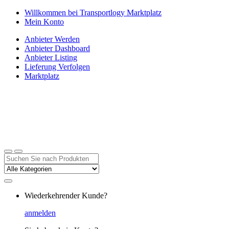
Zur
Zum
Willkommen bei Transportlogy Marktplatz
Navigation
Inhalt
Mein Konto
springen
springen
Anbieter Werden
Anbieter Dashboard
Anbieter Listing
Lieferung Verfolgen
Marktplatz
Suchen
nach:
Wiederkehrender Kunde?
anmelden