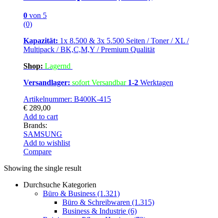
0
von 5
(0)
Kapazität:
1x 8.500 & 3x 5.500 Seiten / Toner / XL /
Multipack / BK,C,M,Y / Premium Qualität
Shop:
Lagern
d
Versandlager:
sofort Versandbar
1-2
Werktagen
Artikelnummer: B400K-415
€
289,00
Add to cart
Brands:
SAMSUNG
Add to wishlist
Compare
Showing the single result
Durchsuche Kategorien
Büro & Business
(1.321)
Büro & Schreibwaren
(1.315)
Business & Industrie
(6)