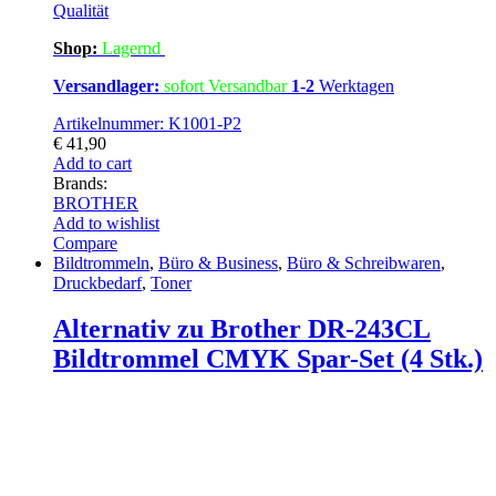
Qualität
Shop:
Lagern
d
Versandlager:
sofort Versandbar
1-2
Werktagen
Artikelnummer: K1001-P2
€
41,90
Add to cart
Brands:
BROTHER
Add to wishlist
Compare
Bildtrommeln
,
Büro & Business
,
Büro & Schreibwaren
,
Druckbedarf
,
Toner
Alternativ zu Brother DR-243CL
Bildtrommel CMYK Spar-Set (4 Stk.)