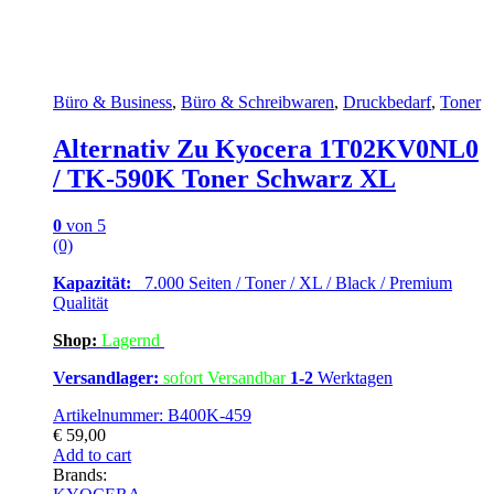
Büro & Business
,
Büro & Schreibwaren
,
Druckbedarf
,
Toner
Alternativ Zu Kyocera 1T02KV0NL0
/ TK-590K Toner Schwarz XL
0
von 5
(0)
Kapazität:
7.000 Seiten / Toner / XL / Black / Premium
Qualität
Shop:
Lagern
d
Versandlager:
sofort Versandbar
1-2
Werktagen
Artikelnummer: B400K-459
€
59,00
Add to cart
Brands: