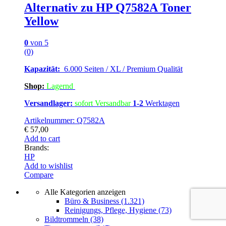
Alternativ zu HP Q7582A Toner
Yellow
0
von 5
(0)
Kapazität:
6.000 Seiten / XL / Premium Qualität
Shop:
Lagern
d
Versandlager:
sofort Versandbar
1-2
Werktagen
Artikelnummer: Q7582A
€
57,00
Add to cart
Brands:
HP
Add to wishlist
Compare
Alle Kategorien anzeigen
Büro & Business
(1.321)
Reinigungs, Pflege, Hygiene
(73)
Bildtrommeln
(38)