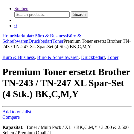
Suchen
Search
Search
for:
0
Home
Marktplatz
Büro & Business
Büro &
Schreibwaren
Druckbedarf
Toner
Premium Toner ersetzt Brother TN-
243 / TN-247 XL Spar-Set (4 Stk.) BK,C,M,Y
Büro & Business
,
Büro & Schreibwaren
,
Druckbedarf
,
Toner
Premium Toner ersetzt Brother
TN-243 / TN-247 XL Spar-Set
(4 Stk.) BK,C,M,Y
Add to wishlist
Compare
Kapazität:
Toner / Multi Pack / XL / BK,C,M,Y / 3.200 & 2.500
Seiten / Premium Qualität