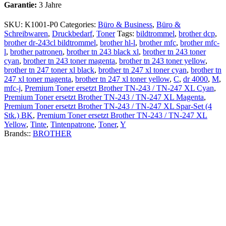
Garantie:
3 Jahre
SKU:
K1001-P0
Categories:
Büro & Business
,
Büro &
Schreibwaren
,
Druckbedarf
,
Toner
Tags:
bildtrommel
,
brother dcp
,
brother dr-243cl bildtrommel
,
brother hl-l
,
brother mfc
,
brother mfc-
l
,
brother patronen
,
brother tn 243 black xl
,
brother tn 243 toner
cyan
,
brother tn 243 toner magenta
,
brother tn 243 toner yellow
,
brother tn 247 toner xl black
,
brother tn 247 xl toner cyan
,
brother tn
247 xl toner magenta
,
brother tn 247 xl toner yellow
,
C
,
dr 4000
,
M
,
mfc-j
,
Premium Toner ersetzt Brother TN-243 / TN-247 XL Cyan
,
Premium Toner ersetzt Brother TN-243 / TN-247 XL Magenta
,
Premium Toner ersetzt Brother TN-243 / TN-247 XL Spar-Set (4
Stk.) BK
,
Premium Toner ersetzt Brother TN-243 / TN-247 XL
Yellow
,
Tinte
,
Tintenpatrone
,
Toner
,
Y
Brands::
BROTHER