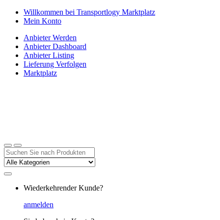
Zur
Zum
Willkommen bei Transportlogy Marktplatz
Navigation
Inhalt
Mein Konto
springen
springen
Anbieter Werden
Anbieter Dashboard
Anbieter Listing
Lieferung Verfolgen
Marktplatz
Suchen
nach:
Wiederkehrender Kunde?
anmelden