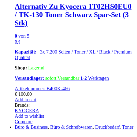
Alternativ Zu Kyocera 1T02HS0EU0
/ TK-130 Toner Schwarz Spar-Set (3
Stk)
0
von 5
(0)
Kapazität:
3x 7.200 Seiten / Toner / XL / Black / Premium
Qualität
Shop:
Lagern
d
Versandlager:
sofort Versandbar
1-2
Werktagen
Artikelnummer: B400K-466
€
100,00
Add to cart
Brands:
KYOCERA
Add to wishlist
Compare
Büro & Business
,
Büro & Schreibwaren
,
Druckbedarf
,
Toner