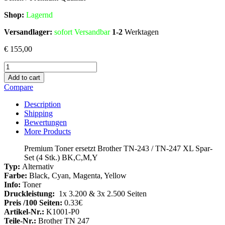
Shop:
Lagern
d
Versandlager:
sofort Versandbar
1-2
Werktagen
€
155,00
Premium
Toner
Add to cart
ersetzt
Compare
Brother
TN-
Description
243
Shipping
/
Bewertungen
TN-
More Products
247
XL
Premium Toner ersetzt Brother TN-243 / TN-247 XL Spar-
Spar-
Set (4 Stk.) BK,C,M,Y
Set
Typ:
Alternativ
(4
Farbe:
Black, Cyan, Magenta, Yellow
Stk.)
Info:
Toner
BK,C,M,Y
Druckleistung:
1x 3.200 & 3x 2.500 Seiten
Menge
Preis /100 Seiten:
0.33€
Artikel-Nr.:
K1001-P0
Teile-Nr.:
Brother TN 247