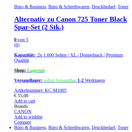
Büro & Business
,
Büro & Schreibwaren
,
Druckbedarf
,
Toner
Alternativ zu Canon 725 Toner Black
Spar-Set (2 Stk.)
0
von 5
(0)
Kapazität:
2x 1.600 Seiten / XL / Doppelpack / Premium
Qualität
Shop:
Lagernd
Versandlager:
sofort Versandbar
1-2
Werktagen
Artikelnummer: KC-M1005
€
55,00
Add to cart
Brands:
CANON
Add to wishlist
Compare
Büro & Business
,
Büro & Schreibwaren
,
Druckbedarf
,
Toner