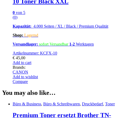
10 Toner Black XXL
0
von 5
(0)
Kapazität:
4.000 Seiten / XL / Black / Premium Qualität
Shop:
Lagernd
Versandlager:
sofort Versandbar
1-2
Werktagen
Artikelnummer: KCFX-10
€
45,00
Add to cart
Brands:
CANON
Add to wishlist
Compare
You may also like…
Büro & Business
,
Büro & Schreibwaren
,
Druckbedarf
,
Toner
Premium Toner ersetzt Brother TN-