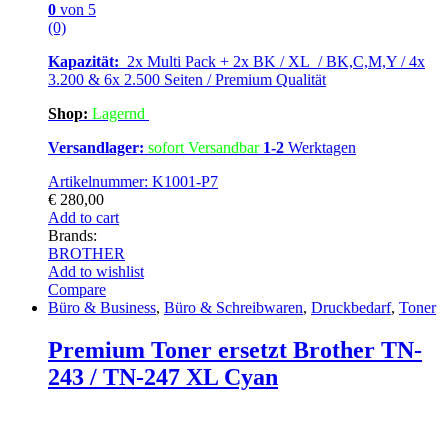
0
von 5
(0)
Kapazität:
2x Multi Pack + 2x BK / XL / BK,C,M,Y / 4x
3.200 & 6x 2.500 Seiten / Premium Qualität
Shop:
Lagern
d
Versandlager:
sofort Versandbar
1-2
Werktagen
Artikelnummer: K1001-P7
€
280,00
Add to cart
Brands:
BROTHER
Add to wishlist
Compare
Büro & Business
,
Büro & Schreibwaren
,
Druckbedarf
,
Toner
Premium Toner ersetzt Brother TN-
243 / TN-247 XL Cyan