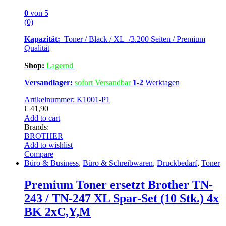
0
von 5
(0)
Kapazität:
Toner / Black / XL /3.200 Seiten / Premium
Qualität
Shop:
Lagern
d
Versandlager:
sofort Versandbar
1-2
Werktagen
Artikelnummer: K1001-P1
€
41,90
Add to cart
Brands:
BROTHER
Add to wishlist
Compare
Büro & Business
,
Büro & Schreibwaren
,
Druckbedarf
,
Toner
Premium Toner ersetzt Brother TN-
243 / TN-247 XL Spar-Set (10 Stk.) 4x
BK 2xC,Y,M