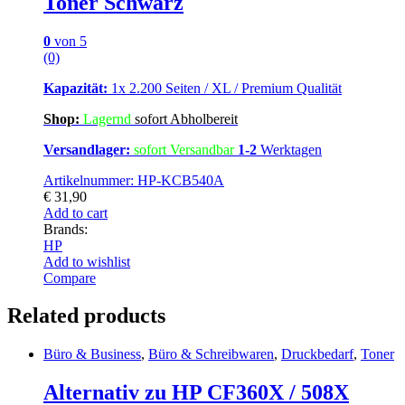
Toner Schwarz
0
von 5
(0)
Kapazität:
1x 2.200 Seiten / XL / Premium Qualität
Shop:
Lagern
d
sofort Abholbereit
Versandlager:
sofort Versandbar
1-2
Werktagen
Artikelnummer: HP-KCB540A
€
31,90
Add to cart
Brands:
HP
Add to wishlist
Compare
Related products
Büro & Business
,
Büro & Schreibwaren
,
Druckbedarf
,
Toner
Alternativ zu HP CF360X / 508X