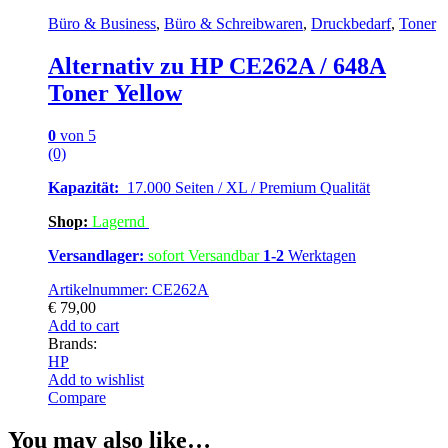
Büro & Business
,
Büro & Schreibwaren
,
Druckbedarf
,
Toner
Alternativ zu HP CE262A / 648A
Toner Yellow
0
von 5
(0)
Kapazität:
17.000 Seiten / XL / Premium Qualität
Shop:
Lagern
d
Versandlager:
sofort Versandbar
1-2
Werktagen
Artikelnummer: CE262A
€
79,00
Add to cart
Brands:
HP
Add to wishlist
Compare
You may also like…