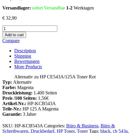
Versandlager:
sofort Versandbar
1-2
Werktagen
€
32,90
Alternativ
Zu
Add to cart
HP
Compare
CB543A
/
Description
125A
Shipping
Toner
Bewertungen
Magenta
More Products
Menge
Alternativ zu HP CE543A/125A Toner Rot
Typ:
Alternativ
Farbe:
Magenta
Druckleistung:
1.400 Seiten
Preis /100 Seiten:
1,56€
Artikel-Nr.:
HP-KCB543A
Teile-Nr.:
HP 125 A Magenta
Garantie:
3 Jahre
SKU:
HP-KCB543A
Categories:
Büro & Business
,
Büro &
Schreibwaren
,
Druckbedarf
,
HP Toner
,
Toner
Tags:
black
,
cb 543a
,