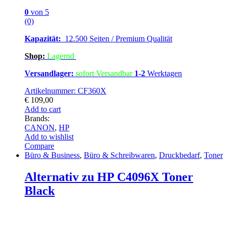
0
von 5
(0)
Kapazität:
12.500 Seiten / Premium Qualität
Shop:
Lagern
d
Versandlager:
sofort Versandbar
1-2
Werktagen
Artikelnummer: CF360X
€
109,00
Add to cart
Brands:
CANON
,
HP
Add to wishlist
Compare
Büro & Business
,
Büro & Schreibwaren
,
Druckbedarf
,
Toner
Alternativ zu HP C4096X Toner
Black