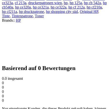
ce323a
,
cf 213a
,
druckerpatronen wien
,
hp
,
hp 125a
,
hp cb 542a
,
hp
cb540a
,
hp ce320a
,
hp ce321a
,
hp ce322a
,
hp cf 212a
,
hp cf210a
,
hp cf211a
,
hp druckpatrone
,
hp shopping city süd
,
Original HP
,
Tinte
,
Tintenpatrone
,
Toner
Brands::
HP
Basierend auf 0 Bewertungen
0.0
insgesamt
0
0
0
0
0
Nur eingeloggte Kunden, die dieses Produkt gekauft haben, können