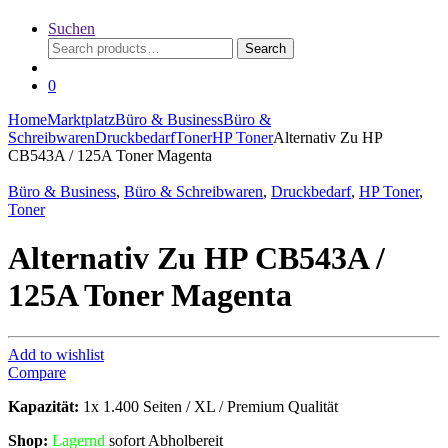
Suchen
Search
Search
for:
0
Home
Marktplatz
Büro & Business
Büro &
Schreibwaren
Druckbedarf
Toner
HP Toner
Alternativ Zu HP
CB543A / 125A Toner Magenta
Büro & Business
,
Büro & Schreibwaren
,
Druckbedarf
,
HP Toner
,
Toner
Alternativ Zu HP CB543A /
125A Toner Magenta
Add to wishlist
Compare
Kapazität:
1x 1.400 Seiten / XL / Premium Qualität
Shop:
Lagern
d
sofort Abholbereit