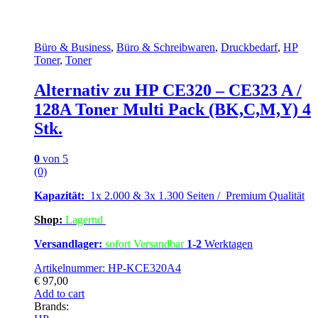
Büro & Business
,
Büro & Schreibwaren
,
Druckbedarf
,
HP
Toner
,
Toner
Alternativ zu HP CE320 – CE323 A /
128A Toner Multi Pack (BK,C,M,Y) 4
Stk.
0
von 5
(0)
Kapazität:
1x 2.000 & 3x 1.300 Seiten / Premium Qualität
Shop:
Lagern
d
Versandlager:
sofort Versandbar
1-2
Werktagen
Artikelnummer: HP-KCE320A4
€
97,00
Add to cart
Brands: