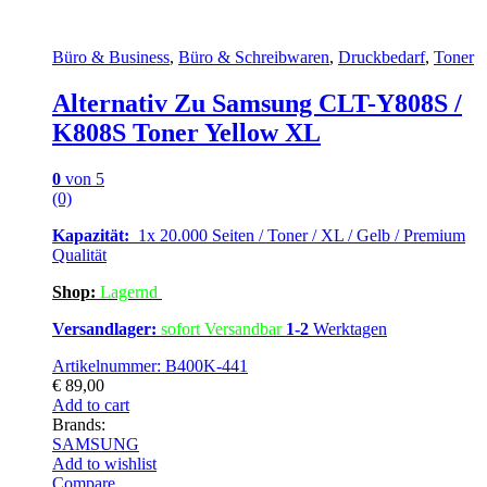
Büro & Business
,
Büro & Schreibwaren
,
Druckbedarf
,
Toner
Alternativ Zu Samsung CLT-Y808S /
K808S Toner Yellow XL
0
von 5
(0)
Kapazität:
1x 20.000 Seiten / Toner / XL / Gelb / Premium
Qualität
Shop:
Lagern
d
Versandlager:
sofort Versandbar
1-2
Werktagen
Artikelnummer: B400K-441
€
89,00
Add to cart
Brands:
SAMSUNG
Add to wishlist
Compare