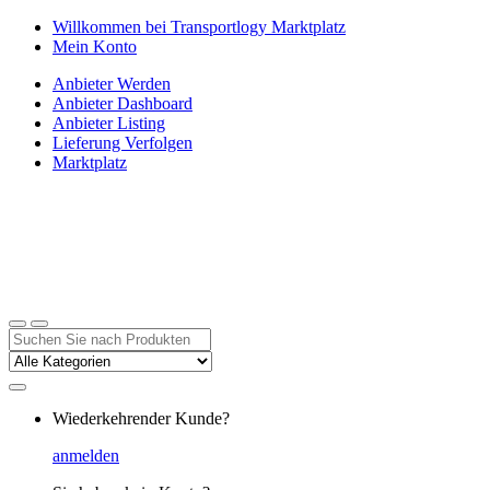
Zur
Zum
Willkommen bei Transportlogy Marktplatz
Navigation
Inhalt
Mein Konto
springen
springen
Anbieter Werden
Anbieter Dashboard
Anbieter Listing
Lieferung Verfolgen
Marktplatz
Suchen
nach:
Wiederkehrender Kunde?
anmelden