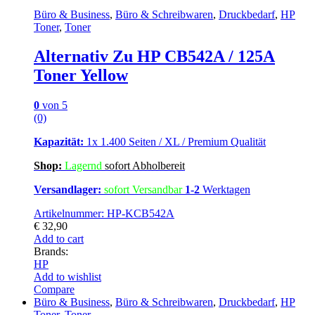
Büro & Business
,
Büro & Schreibwaren
,
Druckbedarf
,
HP
Toner
,
Toner
Alternativ Zu HP CB542A / 125A
Toner Yellow
0
von 5
(0)
Kapazität:
1x 1.400 Seiten / XL / Premium Qualität
Shop:
Lagern
d
sofort Abholbereit
Versandlager:
sofort Versandbar
1-2
Werktagen
Artikelnummer: HP-KCB542A
€
32,90
Add to cart
Brands:
HP
Add to wishlist
Compare
Büro & Business
,
Büro & Schreibwaren
,
Druckbedarf
,
HP
Toner
,
Toner