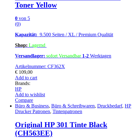
Toner Yellow
0
von 5
(0)
Kapazität:
9.500 Seiten / XL / Premium Qualität
Shop:
Lagern
d
Versandlager:
sofort Versandbar
1-2
Werktagen
Artikelnummer: CF362X
€
109,00
Add to cart
Brands:
HP
Add to wishlist
Compare
Büro & Business
,
Büro & Schreibwaren
,
Druckbedarf
,
HP
Drucker Patronen
,
Tintenpatronen
Original HP 301 Tinte Black
(CH563EE)