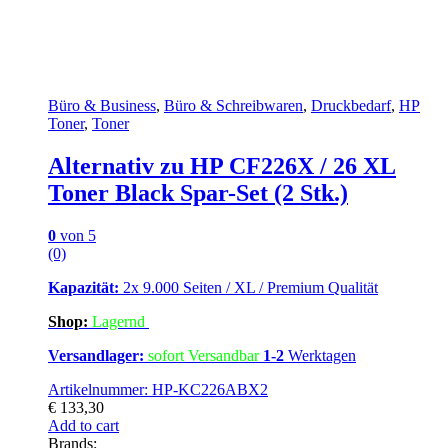
Büro & Business
,
Büro & Schreibwaren
,
Druckbedarf
,
HP
Toner
,
Toner
Alternativ zu HP CF226X / 26 XL
Toner Black Spar-Set (2 Stk.)
0
von 5
(0)
Kapazität:
2x 9.000 Seiten / XL / Premium Qualität
Shop:
Lagern
d
Versandlager:
sofort Versandbar
1-2
Werktagen
Artikelnummer: HP-KC226ABX2
€
133,30
Add to cart
Brands: