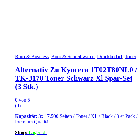
Büro & Business
,
Büro & Schreibwaren
,
Druckbedarf
,
Toner
Alternativ Zu Kyocera 1T02T80NL0 /
TK-3170 Toner Schwarz Xl Spar-Set
(3 Stk.)
0
von 5
(0)
Kapazität:
3x 17.500 Seiten / Toner / XL / Black / 3 er Pack /
Premium Qualität
Shop:
Lagern
d