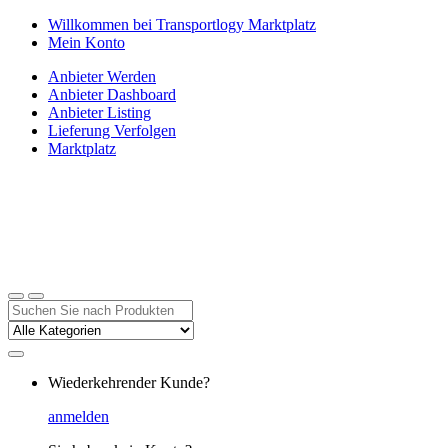
Zur
Zum
Willkommen bei Transportlogy Marktplatz
Navigation
Inhalt
Mein Konto
springen
springen
Anbieter Werden
Anbieter Dashboard
Anbieter Listing
Lieferung Verfolgen
Marktplatz
Suchen
nach:
Wiederkehrender Kunde?
anmelden