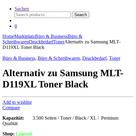
Suchen
Search
Search
for:
0
Home
Marktplatz
Büro & Business
Büro &
Schreibwaren
Druckbedarf
Toner
Alternativ zu Samsung MLT-
D119XL Toner Black
Büro & Business
,
Büro & Schreibwaren
,
Druckbedarf
,
Toner
Alternativ zu Samsung MLT-
D119XL Toner Black
Add to wishlist
Compare
Kapazität:
3.500 Seiten / Toner / Black / XL / Premium
Qualität
Shop:
Lagern
d