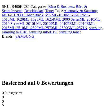
SKU:
B400K-285
Categories:
Büro & Business
,
Büro &
Schreibwaren
,
Druckbedarf
,
Toner
Tags:
Alternativ zu Samsung
MLT-D119XL Toner Black
,
ML ML-1610ML-1610RML-
1615ML-1620ML-1625ML-1625RML-2000 SeriesML-2010ML-
2010 SeriesML-2010LML-2010PML-2010PRML-2010RML-
2015ML-2510ML-2520ML-2570ML-2570GML-2571N
,
samsung
,
samsung ml1610
,
samsung mlt-d119l
,
samsung toner
Brands::
SAMSUNG
Basierend auf 0 Bewertungen
0.0
insgesamt
0
0
0