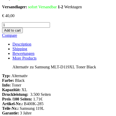
Versandlager:
sofort Versandbar
1-2
Werktagen
€
40,00
Alternativ
zu
Add to cart
Samsung
Compare
MLT-
D119XL
Description
Toner
Shipping
Black
Bewertungen
Menge
More Products
Alternativ zu Samsung MLT-D119XL Toner Black
Typ:
Alternativ
Farbe:
Black
Info:
Toner
Kapazität:
XL
Druckleistung:
3.500 Seiten
Preis /100 Seiten:
1.71€
Artikel-Nr.:
B400K-285
Teile-Nr.:
Samsung 119L
Garantie:
3 Jahre