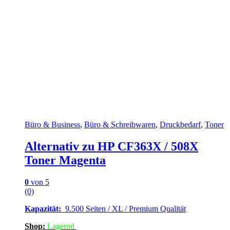
Büro & Business
,
Büro & Schreibwaren
,
Druckbedarf
,
Toner
Alternativ zu HP CF363X / 508X
Toner Magenta
0
von 5
(0)
Kapazität:
9.500 Seiten / XL / Premium Qualität
Shop:
Lagern
d