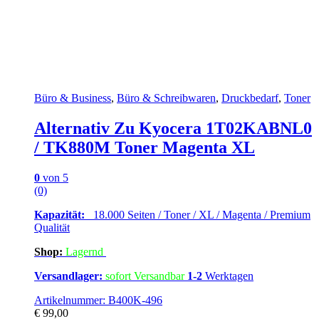
Büro & Business
,
Büro & Schreibwaren
,
Druckbedarf
,
Toner
Alternativ Zu Kyocera 1T02KABNL0
/ TK880M Toner Magenta XL
0
von 5
(0)
Kapazität:
18.000 Seiten / Toner / XL / Magenta / Premium
Qualität
Shop:
Lagern
d
Versandlager:
sofort Versandbar
1-2
Werktagen
Artikelnummer: B400K-496
€
99,00