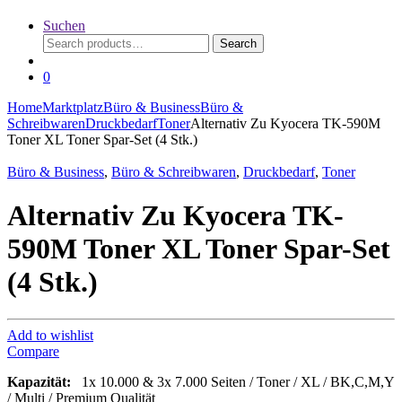
Suchen
Search
Search
for:
0
Home
Marktplatz
Büro & Business
Büro &
Schreibwaren
Druckbedarf
Toner
Alternativ Zu Kyocera TK-590M
Toner XL Toner Spar-Set (4 Stk.)
Büro & Business
,
Büro & Schreibwaren
,
Druckbedarf
,
Toner
Alternativ Zu Kyocera TK-
590M Toner XL Toner Spar-Set
(4 Stk.)
Add to wishlist
Compare
Kapazität:
1x 10.000 & 3x 7.000 Seiten / Toner / XL / BK,C,M,Y
/ Multi / Premium Qualität