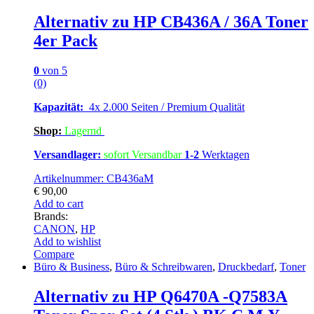
Alternativ zu HP CB436A / 36A Toner
4er Pack
0
von 5
(0)
Kapazität:
4x 2.000 Seiten / Premium Qualität
Shop:
Lagern
d
Versandlager:
sofort Versandbar
1-2
Werktagen
Artikelnummer: CB436aM
€
90,00
Add to cart
Brands:
CANON
,
HP
Add to wishlist
Compare
Büro & Business
,
Büro & Schreibwaren
,
Druckbedarf
,
Toner
Alternativ zu HP Q6470A -Q7583A