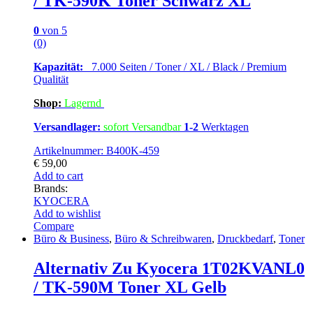
/ TK-590K Toner Schwarz XL
0
von 5
(0)
Kapazität:
7.000 Seiten / Toner / XL / Black / Premium
Qualität
Shop:
Lagern
d
Versandlager:
sofort Versandbar
1-2
Werktagen
Artikelnummer: B400K-459
€
59,00
Add to cart
Brands:
KYOCERA
Add to wishlist
Compare
Büro & Business
,
Büro & Schreibwaren
,
Druckbedarf
,
Toner
Alternativ Zu Kyocera 1T02KVANL0
/ TK-590M Toner XL Gelb