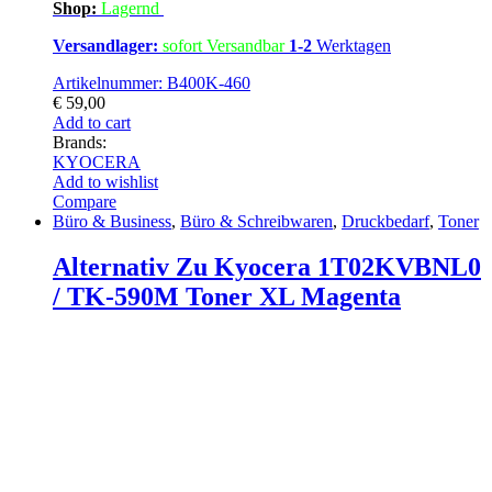
Shop:
Lagern
d
Versandlager:
sofort Versandbar
1-2
Werktagen
Artikelnummer: B400K-460
€
59,00
Add to cart
Brands:
KYOCERA
Add to wishlist
Compare
Büro & Business
,
Büro & Schreibwaren
,
Druckbedarf
,
Toner
Alternativ Zu Kyocera 1T02KVBNL0
/ TK-590M Toner XL Magenta