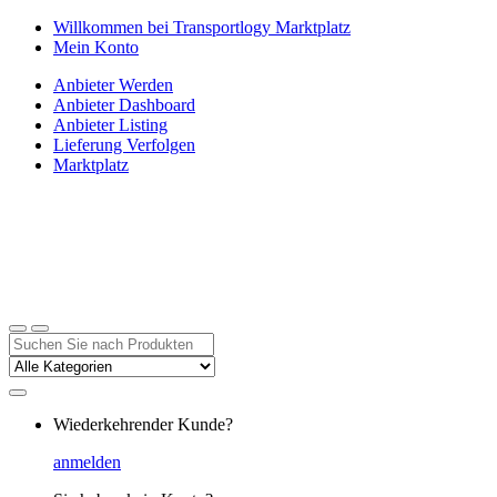
Zur
Zum
Willkommen bei Transportlogy Marktplatz
Navigation
Inhalt
Mein Konto
springen
springen
Anbieter Werden
Anbieter Dashboard
Anbieter Listing
Lieferung Verfolgen
Marktplatz
Suchen
nach:
Wiederkehrender Kunde?
anmelden