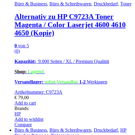
Büro & Business
,
Büro & Schreibwaren
,
Druckbedarf
,
Toner
Alternativ zu HP C9723A Toner
Magenta / Color Laserjet 4600 4610
4650 (Kopie)
0
von 5
(0)
Kapazität:
9.000 Seiten / XL / Premium Qualität
Shop:
Lagern
d
Versandlager:
sofort Versandbar
1-2
Werktagen
Artikelnummer: C9723A
€
79,00
Add to cart
Brands:
HP
Add to wishlist
Compare
Büro & Business
,
Büro & Schreibwaren
,
Druckbedarf
,
HP