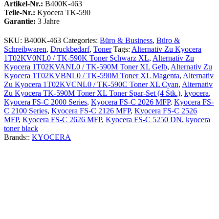
Artikel-Nr.:
B400K-463
Teile-Nr.:
Kyocera TK-590
Garantie:
3 Jahre
SKU:
B400K-463
Categories:
Büro & Business
,
Büro &
Schreibwaren
,
Druckbedarf
,
Toner
Tags:
Alternativ Zu Kyocera
1T02KV0NL0 / TK-590K Toner Schwarz XL
,
Alternativ Zu
Kyocera 1T02KVANL0 / TK-590M Toner XL Gelb
,
Alternativ Zu
Kyocera 1T02KVBNL0 / TK-590M Toner XL Magenta
,
Alternativ
Zu Kyocera 1T02KVCNL0 / TK-590C Toner XL Cyan
,
Alternativ
Zu Kyocera TK-590M Toner XL Toner Spar-Set (4 Stk.)
,
kyocera
,
Kyocera FS-C 2000 Series
,
Kyocera FS-C 2026 MFP
,
Kyocera FS-
C 2100 Series
,
Kyocera FS-C 2126 MFP
,
Kyocera FS-C 2526
MFP
,
Kyocera FS-C 2626 MFP
,
Kyocera FS-C 5250 DN
,
kyocera
toner black
Brands::
KYOCERA