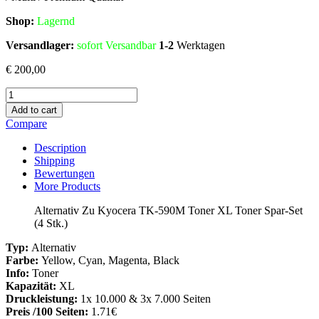
Shop:
Lagern
d
Versandlager:
sofort Versandbar
1-2
Werktagen
€
200,00
Alternativ
Zu
Add to cart
Kyocera
Compare
TK-
590M
Description
Toner
Shipping
XL
Bewertungen
Toner
More Products
Spar-
Set
Alternativ Zu Kyocera TK-590M Toner XL Toner Spar-Set
(4
(4 Stk.)
Stk.)
Menge
Typ:
Alternativ
Farbe:
Yellow, Cyan, Magenta, Black
Info:
Toner
Kapazität:
XL
Druckleistung:
1x 10.000 & 3x 7.000 Seiten
Preis /100 Seiten:
1.71€