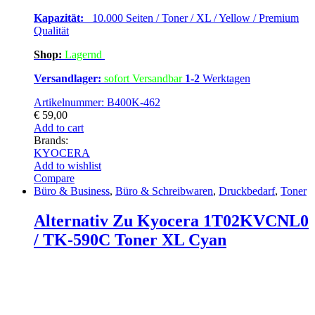
Kapazität:
10.000 Seiten / Toner / XL / Yellow / Premium
Qualität
Shop:
Lagern
d
Versandlager:
sofort Versandbar
1-2
Werktagen
Artikelnummer: B400K-462
€
59,00
Add to cart
Brands:
KYOCERA
Add to wishlist
Compare
Büro & Business
,
Büro & Schreibwaren
,
Druckbedarf
,
Toner
Alternativ Zu Kyocera 1T02KVCNL0
/ TK-590C Toner XL Cyan