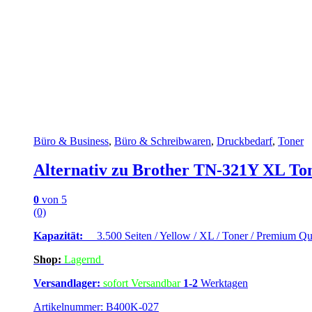
Büro & Business
,
Büro & Schreibwaren
,
Druckbedarf
,
Toner
Alternativ zu Brother TN-321Y XL To
0
von 5
(0)
Kapazität:
3.500 Seiten / Yellow / XL / Toner / Premium Qua
Shop:
Lagern
d
Versandlager:
sofort Versandbar
1-2
Werktagen
Artikelnummer: B400K-027