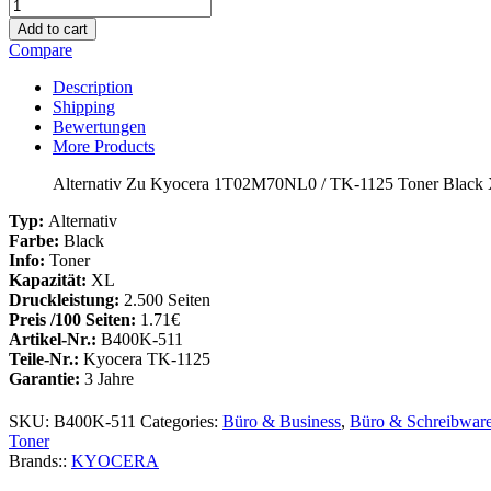
Alternativ
Zu
Add to cart
Kyocera
Compare
1T02M70NL0
/
Description
TK-
Shipping
1125
Bewertungen
Toner
More Products
Black
XL
Alternativ Zu Kyocera 1T02M70NL0 / TK-1125 Toner Black
Menge
Typ:
Alternativ
Farbe:
Black
Info:
Toner
Kapazität:
XL
Druckleistung:
2.500 Seiten
Preis /100 Seiten:
1.71€
Artikel-Nr.:
B400K-511
Teile-Nr.:
Kyocera TK-1125
Garantie:
3 Jahre
SKU:
B400K-511
Categories:
Büro & Business
,
Büro & Schreibwar
Toner
Brands::
KYOCERA