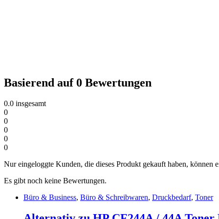
Basierend auf 0 Bewertungen
0.0
insgesamt
0
0
0
0
0
Nur eingeloggte Kunden, die dieses Produkt gekauft haben, können 
Es gibt noch keine Bewertungen.
Büro & Business
,
Büro & Schreibwaren
,
Druckbedarf
,
Toner
Alternativ zu HP CF244A / 44A Toner