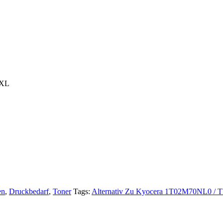
 XL
en
,
Druckbedarf
,
Toner
Tags:
Alternativ Zu Kyocera 1T02M70NL0 / 