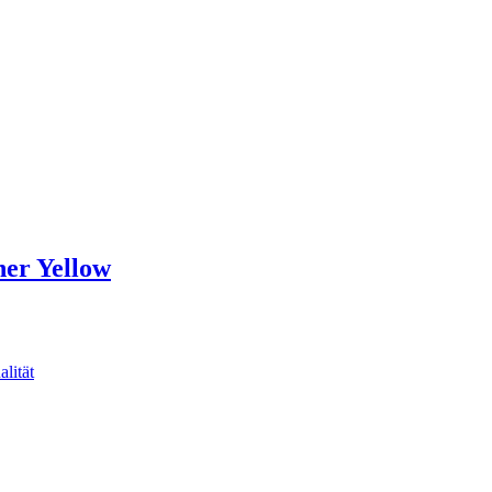
ner Yellow
lität