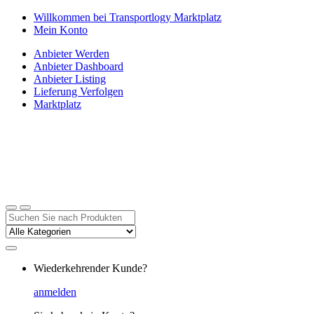
Zur
Zum
Willkommen bei Transportlogy Marktplatz
Navigation
Inhalt
Mein Konto
springen
springen
Anbieter Werden
Anbieter Dashboard
Anbieter Listing
Lieferung Verfolgen
Marktplatz
Suchen
nach:
Wiederkehrender Kunde?
anmelden