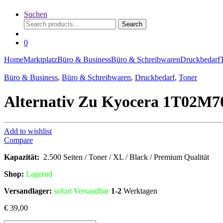
Suchen
Search
Search
for:
0
Home
Marktplatz
Büro & Business
Büro & Schreibwaren
Druckbedarf
Büro & Business
,
Büro & Schreibwaren
,
Druckbedarf
,
Toner
Alternativ Zu Kyocera 1T02M7
Add to wishlist
Compare
Kapazität:
2.500 Seiten / Toner / XL / Black / Premium Qualität
Shop:
Lagern
d
Versandlager:
sofort Versandbar
1-2
Werktagen
€
39,00