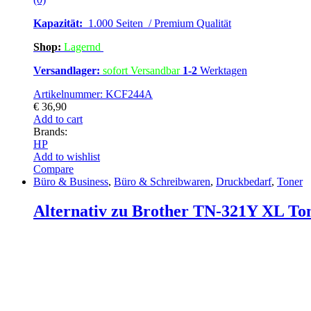
Kapazität:
1.000 Seiten / Premium Qualität
Shop:
Lagern
d
Versandlager:
sofort Versandbar
1-2
Werktagen
Artikelnummer: KCF244A
€
36,90
Add to cart
Brands:
HP
Add to wishlist
Compare
Büro & Business
,
Büro & Schreibwaren
,
Druckbedarf
,
Toner
Alternativ zu Brother TN-321Y XL To