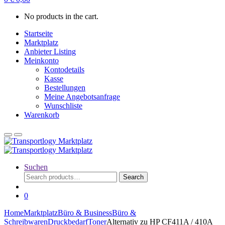
No products in the cart.
Startseite
Marktplatz
Anbieter Listing
Meinkonto
Kontodetails
Kasse
Bestellungen
Meine Angebotsanfrage
Wunschliste
Warenkorb
Suchen
Search
Search
for:
0
Home
Marktplatz
Büro & Business
Büro &
Schreibwaren
Druckbedarf
Toner
Alternativ zu HP CF411A / 410A