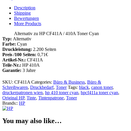
CF411A
/
Description
410A
Shipping
Toner
Bewertungen
Cyan
More Products
Menge
Alternativ zu HP CF411A / 410A Toner Cyan
Typ:
Alternativ
Farbe:
Cyan
Druckleistung:
2.200 Seiten
Preis /100 Seiten:
0,71€
Artikel-Nr.:
CF411A
Teile-Nr.:
HP 410A
Garantie:
3 Jahre
SKU:
CF411A
Categories:
Büro & Business
,
Büro &
Schreibwaren
,
Druckbedarf
,
Toner
Tags:
black
,
canon toner
,
druckerpatronen wien
,
hp 410 toner cyan
,
hpcf411a toner cyan
,
Original HP
,
Tinte
,
Tintenpatrone
,
Toner
Brands::
HP
You may also like…