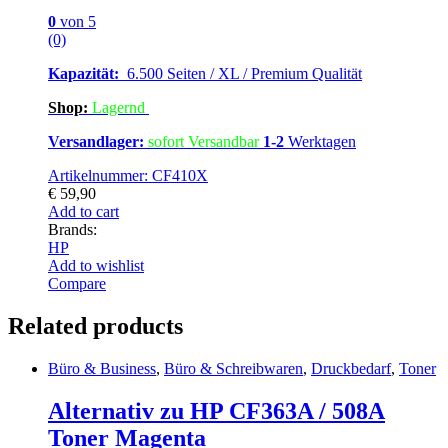
0
von 5
(0)
Kapazität:
6.500 Seiten / XL / Premium Qualität
Shop:
Lagern
d
Versandlager:
sofort Versandbar
1-2
Werktagen
Artikelnummer: CF410X
€
59,90
Add to cart
Brands:
HP
Add to wishlist
Compare
Related products
Büro & Business
,
Büro & Schreibwaren
,
Druckbedarf
,
Toner
Alternativ zu HP CF363A / 508A
Toner Magenta