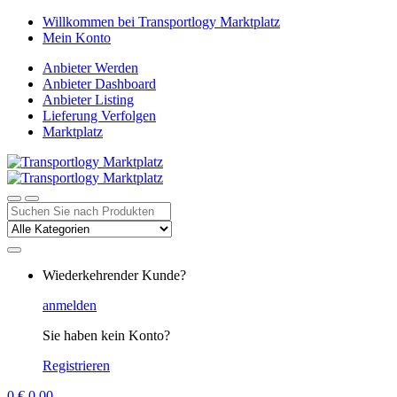
Zur
Zum
Willkommen bei Transportlogy Marktplatz
Navigation
Inhalt
Mein Konto
springen
springen
Anbieter Werden
Anbieter Dashboard
Anbieter Listing
Lieferung Verfolgen
Marktplatz
Suchen
nach:
Wiederkehrender Kunde?
anmelden
Sie haben kein Konto?
Registrieren
0
€
0,00