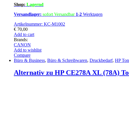
Shop:
Lagernd
Versandlager:
sofort Versandbar
1-2
Werktagen
Artikelnummer: KC-M1002
€
70,00
Add to cart
Brands:
CANON
Add to wishlist
Compare
Büro & Business
,
Büro & Schreibwaren
,
Druckbedarf
,
HP Ton
Alternativ zu HP CE278A XL (78A) To