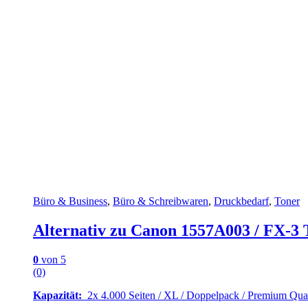
Büro & Business
,
Büro & Schreibwaren
,
Druckbedarf
,
Toner
Alternativ zu Canon 1557A003 / FX-3 T
0
von 5
(0)
Kapazität:
2x 4.000 Seiten / XL / Doppelpack / Premium Qual