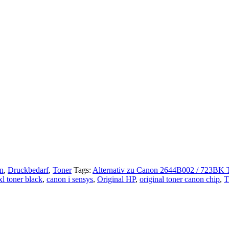
n
,
Druckbedarf
,
Toner
Tags:
Alternativ zu Canon 2644B002 / 723BK 
l toner black
,
canon i sensys
,
Original HP
,
original toner canon chip
,
T