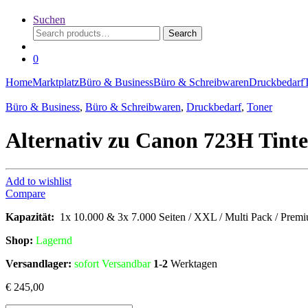
Suchen
Search
Search
for:
0
Home
Marktplatz
Büro & Business
Büro & Schreibwaren
Druckbedarf
Büro & Business
,
Büro & Schreibwaren
,
Druckbedarf
,
Toner
Alternativ zu Canon 723H Tinte
Add to wishlist
Compare
Kapazität:
1x 10.000 & 3x 7.000 Seiten / XXL / Multi Pack / Premi
Shop:
Lagern
d
Versandlager:
sofort Versandbar
1-2
Werktagen
€
245,00