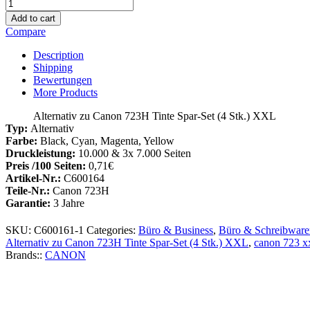
Alternativ
zu
Add to cart
Canon
Compare
723H
Tinte
Description
Spar-
Shipping
Set
Bewertungen
(4
More Products
Stk.)
XXL
Alternativ zu Canon 723H Tinte Spar-Set (4 Stk.) XXL
Menge
Typ:
Alternativ
Farbe:
Black, Cyan, Magenta, Yellow
Druckleistung:
10.000 & 3x 7.000 Seiten
Preis /100 Seiten:
0,71€
Artikel-Nr.:
C600164
Teile-Nr.:
Canon 723H
Garantie:
3 Jahre
SKU:
C600161-1
Categories:
Büro & Business
,
Büro & Schreibware
Alternativ zu Canon 723H Tinte Spar-Set (4 Stk.) XXL
,
canon 723 xx
Brands::
CANON