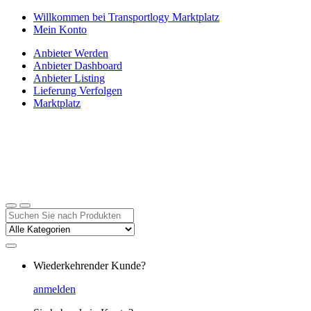
Zur
Zum
Willkommen bei Transportlogy Marktplatz
Navigation
Inhalt
Mein Konto
springen
springen
Anbieter Werden
Anbieter Dashboard
Anbieter Listing
Lieferung Verfolgen
Marktplatz
Suchen
nach:
Wiederkehrender Kunde?
anmelden