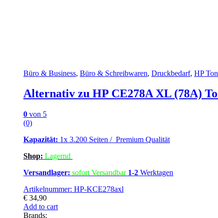
Büro & Business
,
Büro & Schreibwaren
,
Druckbedarf
,
HP Ton
Alternativ zu HP CE278A XL (78A) To
0
von 5
(0)
Kapazität:
1x 3.200 Seiten / Premium Qualität
Shop:
Lagern
d
Versandlager:
sofort Versandbar
1-2
Werktagen
Artikelnummer: HP-KCE278axl
€
34,90
Add to cart
Brands: