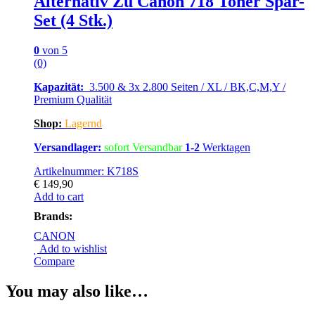
Alternativ Zu Canon 718 Toner Spar-
Set (4 Stk.)
0
von 5
(0)
Kapazität:
3.500 & 3x 2.800 Seiten / XL / BK,C,M,Y /
Premium Qualität
Shop:
Lagernd
Versandlager:
sofort Versandbar
1-2
Werktagen
Artikelnummer: K718S
€
149,90
Add to cart
Brands:
CANON
Add to wishlist
Compare
You may also like…