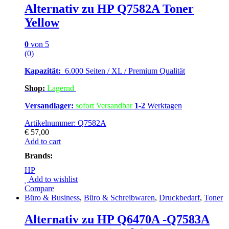
Alternativ zu HP Q7582A Toner
Yellow
0
von 5
(0)
Kapazität:
6.000 Seiten / XL / Premium Qualität
Shop:
Lagern
d
Versandlager:
sofort Versandbar
1-2
Werktagen
Artikelnummer: Q7582A
€
57,00
Add to cart
Brands:
HP
Add to wishlist
Compare
Büro & Business
,
Büro & Schreibwaren
,
Druckbedarf
,
Toner
Alternativ zu HP Q6470A -Q7583A