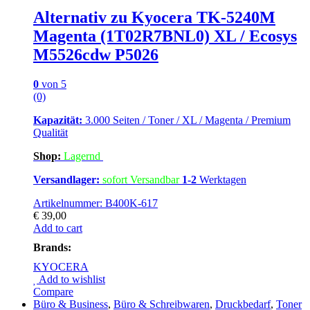
Alternativ zu Kyocera TK-5240M
Magenta (1T02R7BNL0) XL / Ecosys
M5526cdw P5026
0
von 5
(0)
Kapazität:
3.000 Seiten / Toner / XL / Magenta / Premium
Qualität
Shop:
Lagern
d
Versandlager:
sofort Versandbar
1-2
Werktagen
Artikelnummer: B400K-617
€
39,00
Add to cart
Brands:
KYOCERA
Add to wishlist
Compare
Büro & Business
,
Büro & Schreibwaren
,
Druckbedarf
,
Toner