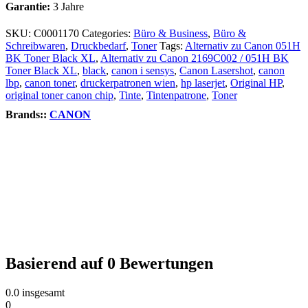
Garantie:
3 Jahre
SKU:
C0001170
Categories:
Büro & Business
,
Büro &
Schreibwaren
,
Druckbedarf
,
Toner
Tags:
Alternativ zu Canon 051H
BK Toner Black XL
,
Alternativ zu Canon 2169C002 / 051H BK
Toner Black XL
,
black
,
canon i sensys
,
Canon Lasershot
,
canon
lbp
,
canon toner
,
druckerpatronen wien
,
hp laserjet
,
Original HP
,
original toner canon chip
,
Tinte
,
Tintenpatrone
,
Toner
Brands::
CANON
Basierend auf 0 Bewertungen
0.0
insgesamt
0