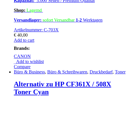
Kapazität:
3.000 Seiten / Premium Qualität
Shop:
Lagern
d
Versandlager:
sofort Versandbar
1-2
Werktagen
Artikelnummer: C-703X
€
40,00
Add to cart
Brands:
CANON
Add to wishlist
Compare
Büro & Business
,
Büro & Schreibwaren
,
Druckbedarf
,
Toner
Alternativ zu HP CF361X / 508X
Toner Cyan