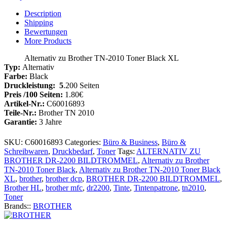
TN-
2010
Description
Toner
Shipping
Black
Bewertungen
XL
More Products
Menge
Alternativ zu Brother TN-2010 Toner Black XL
Typ:
Alternativ
Farbe:
Black
Druckleistung: 5
.200 Seiten
Preis /100 Seiten:
1.80€
Artikel-Nr.:
C60016893
Teile-Nr.:
Brother TN 2010
Garantie:
3 Jahre
SKU:
C60016893
Categories:
Büro & Business
,
Büro &
Schreibwaren
,
Druckbedarf
,
Toner
Tags:
ALTERNATIV ZU
BROTHER DR-2200 BILDTROMMEL
,
Alternativ zu Brother
TN-2010 Toner Black
,
Alternativ zu Brother TN-2010 Toner Black
XL
,
brother
,
brother dcp
,
BROTHER DR-2200 BILDTROMMEL
,
Brother HL
,
brother mfc
,
dr2200
,
Tinte
,
Tintenpatrone
,
tn2010
,
Toner
Brands::
BROTHER