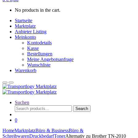
No products in the cart.
Startseite
Marktplatz
Anbieter Listing
Meinkonto
Kontodetails
Kasse
Bestellungen
Meine Angebotsanfrage
Wunschliste
Warenkorb
Suchen
Search
Search
for:
0
Home
Marktplatz
Büro & Business
Büro &
Schreibwaren
Druckbedarf
Toner
Alternativ zu Brother TN-2010