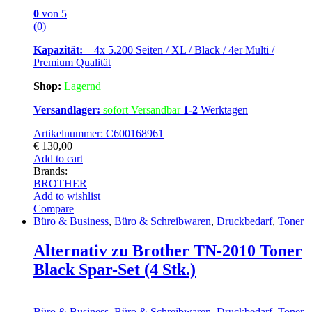
0
von 5
(0)
Kapazität:
4x 5.200 Seiten / XL / Black / 4er Multi /
Premium Qualität
Shop:
Lagern
d
Versandlager:
sofort Versandbar
1-2
Werktagen
Artikelnummer: C600168961
€
130,00
Add to cart
Brands:
BROTHER
Add to wishlist
Compare
Büro & Business
,
Büro & Schreibwaren
,
Druckbedarf
,
Toner
Alternativ zu Brother TN-2010 Toner
Black Spar-Set (4 Stk.)
Büro & Business
,
Büro & Schreibwaren
,
Druckbedarf
,
Toner