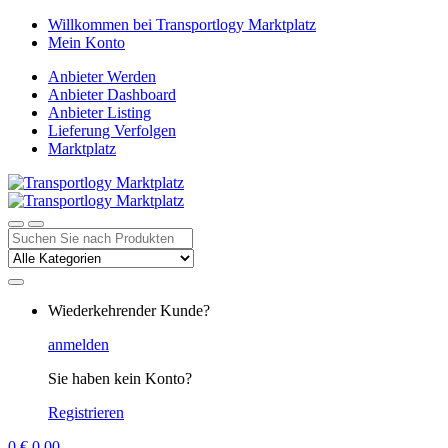
Zur
Zum
Willkommen bei Transportlogy Marktplatz
Navigation
Inhalt
Mein Konto
springen
springen
Anbieter Werden
Anbieter Dashboard
Anbieter Listing
Lieferung Verfolgen
Marktplatz
Suchen
nach:
Wiederkehrender Kunde?
anmelden
Sie haben kein Konto?
Registrieren
0
€
0,00