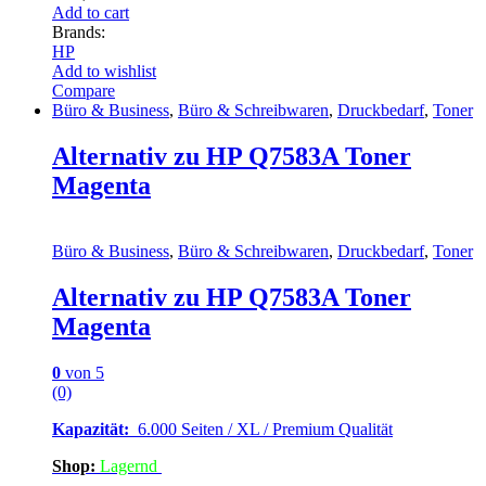
Add to cart
Brands:
HP
Add to wishlist
Compare
Büro & Business
,
Büro & Schreibwaren
,
Druckbedarf
,
Toner
Alternativ zu HP Q7583A Toner
Magenta
Büro & Business
,
Büro & Schreibwaren
,
Druckbedarf
,
Toner
Alternativ zu HP Q7583A Toner
Magenta
0
von 5
(0)
Kapazität:
6.000 Seiten / XL / Premium Qualität
Shop:
Lagern
d