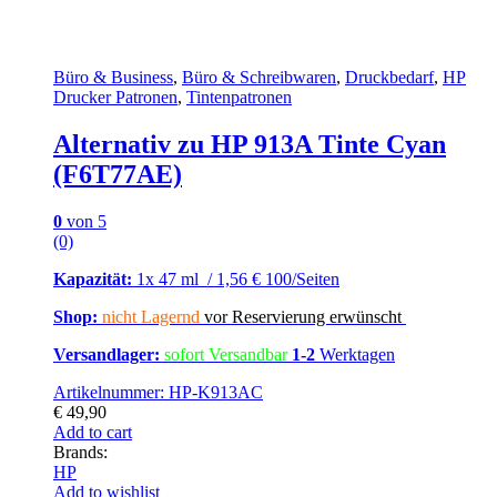
Büro & Business
,
Büro & Schreibwaren
,
Druckbedarf
,
HP
Drucker Patronen
,
Tintenpatronen
Alternativ zu HP 913A Tinte Cyan
(F6T77AE)
0
von 5
(0)
Kapazität:
1x 47 ml / 1,56 € 100/Seiten
Shop:
nicht Lagernd
vor Reservierung erwünscht
Versandlager:
sofort Versandbar
1-2
Werktagen
Artikelnummer: HP-K913AC
€
49,90
Add to cart
Brands:
HP
Add to wishlist