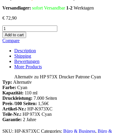
Versandlager:
sofort Versandbar
1-2
Werktagen
€
72,90
Alternativ
zu
Add to cart
HP
Compare
973X
Tinte
Description
Cyan
Shipping
(F6T81AE)
Bewertungen
Menge
More Products
Alternativ zu HP 973X Drucker Patrone Cyan
Typ:
Alternativ
Farbe:
Cyan
Kapazität:
110 ml
Druckleistung:
7.000 Seiten
Preis /100 Seiten:
1,56€
Artikel-Nr.:
HP-K973XC
Teile-Nr.:
HP 973X Cyan
Garantie:
2 Jahre
SKU:
HP-K973XC
Categories:
Büro & Business
,
Büro &