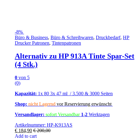
-
8%
Büro & Business
,
Büro & Schreibwaren
,
Druckbedarf
,
HP
Drucker Patronen
,
Tintenpatronen
Alternativ zu HP 913A Tinte Spar-Set
(4 Stk.)
0
von 5
(0)
Kapazität:
1x 80 3x 47 ml / 3.500 & 3000 Seiten
Shop:
nicht Lagernd
vor Reservierung erwünscht
Versandlager:
sofort Versandbar
1-2
Werktagen
Artikelnummer: HP-K913AS
€
184,90
€
200,00
Add to cart