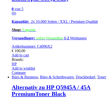
0
von 5
(0)
Kapazität:
2x 10.000 Seiten / XXL / Premium Qualität
Shop:
Lagern
d
Versandlager:
sofort Versandbar
1-2
Werktagen
Artikelnummer: C4096X2
€
100,00
Add to cart
Brands:
HP
Add to wishlist
Compare
Büro & Business
,
Büro & Schreibwaren
,
Druckbedarf
,
Toner
Alternativ zu HP Q5945A / 45A
PremiumToner Black