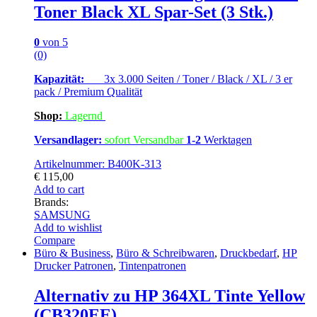
Toner Black XL Spar-Set (3 Stk.)
0
von 5
(0)
Kapazität:
3x 3.000 Seiten / Toner / Black / XL / 3 er
pack / Premium Qualität
Shop:
Lagern
d
Versandlager:
sofort Versandbar
1-2
Werktagen
Artikelnummer: B400K-313
€
115,00
Add to cart
Brands:
SAMSUNG
Add to wishlist
Compare
Büro & Business
,
Büro & Schreibwaren
,
Druckbedarf
,
HP
Drucker Patronen
,
Tintenpatronen
Alternativ zu HP 364XL Tinte Yellow
(CB320EE)