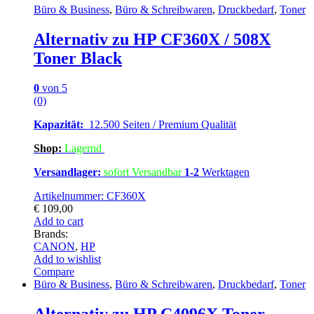
Büro & Business
,
Büro & Schreibwaren
,
Druckbedarf
,
Toner
Alternativ zu HP CF360X / 508X
Toner Black
0
von 5
(0)
Kapazität:
12.500 Seiten / Premium Qualität
Shop:
Lagern
d
Versandlager:
sofort Versandbar
1-2
Werktagen
Artikelnummer: CF360X
€
109,00
Add to cart
Brands:
CANON
,
HP
Add to wishlist
Compare
Büro & Business
,
Büro & Schreibwaren
,
Druckbedarf
,
Toner
Alternativ zu HP C4096X Toner