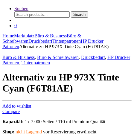
Suchen
Search
Search
for:
0
Home
Marktplatz
Büro & Business
Büro &
Schreibwaren
Druckbedarf
Tintenpatronen
HP Drucker
Patronen
Alternativ zu HP 973X Tinte Cyan (F6T81AE)
Büro & Business
,
Büro & Schreibwaren
,
Druckbedarf
,
HP Drucker
Patronen
,
Tintenpatronen
Alternativ zu HP 973X Tinte
Cyan (F6T81AE)
Add to wishlist
Compare
Kapazität:
1x 7.000 Seiten / 110 ml Premium Qualität
Shop:
nicht Lagernd
vor Reservierung erwünscht