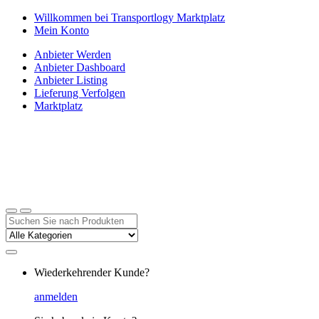
Zur
Zum
Willkommen bei Transportlogy Marktplatz
Navigation
Inhalt
Mein Konto
springen
springen
Anbieter Werden
Anbieter Dashboard
Anbieter Listing
Lieferung Verfolgen
Marktplatz
Suchen
nach:
Wiederkehrender Kunde?
anmelden