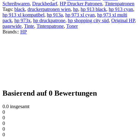
Schreibwaren
,
Druckbedarf
,
HP Drucker Patronen
,
Tintenpatronen
Tags:
black
,
druckerpatronen wien
,
hp
,
hp 913 black
,
hp 913 cyan
,
hp 913 xl kompatibel
,
hp 913a
,
hp 973 xl cyan
,
hp 973 xl multi
pack
,
hp 973x
,
hp druckpatrone
,
hp shopping city süd
,
Original HP
,
pagewide
,
Tinte
,
Tintenpatrone
,
Toner
Brands::
HP
Basierend auf 0 Bewertungen
0.0
insgesamt
0
0
0
0
0