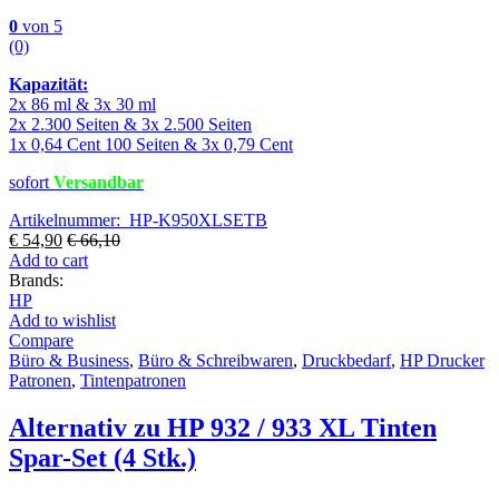
0
von 5
(0)
Kapazität:
2x 86 ml & 3x 30 ml
2x 2.300 Seiten & 3x 2.500 Seiten
1x 0,64 Cent 100 Seiten & 3x 0,79 Cent
sofort
Versandbar
Artikelnummer: HP-K950XLSETB
€
54,90
€
66,10
Add to cart
Brands:
HP
Add to wishlist
Compare
Büro & Business
,
Büro & Schreibwaren
,
Druckbedarf
,
HP Drucker
Patronen
,
Tintenpatronen
Alternativ zu HP 932 / 933 XL Tinten
Spar-Set (4 Stk.)