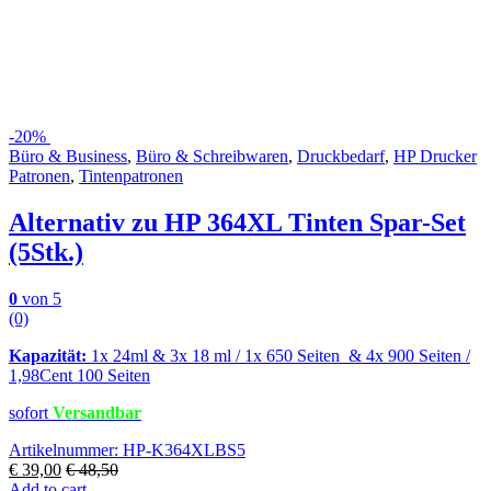
-
20%
Büro & Business
,
Büro & Schreibwaren
,
Druckbedarf
,
HP Drucker
Patronen
,
Tintenpatronen
Alternativ zu HP 364XL Tinten Spar-Set
(5Stk.)
0
von 5
(0)
Kapazität:
1x 24ml & 3x 18 ml / 1x 650 Seiten & 4x 900 Seiten /
1,98Cent 100 Seiten
sofort
Versandbar
Artikelnummer: HP-K364XLBS5
€
39,00
€
48,50
Add to cart