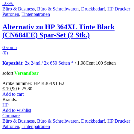
-
23%
Büro & Business
,
Büro & Schreibwaren
,
Druckbedarf
,
HP Drucker
Patronen
,
Tintenpatronen
Alternativ zu HP 364XL Tinte Black
(CN684EE) Spar-Set (2 Stk.)
0
von 5
(0)
Kapazität:
2x 24ml / 2x 650 Seiten
*
/ 1,98Cent 100 Seiten
sofort
Versandbar
Artikelnummer: HP-K364XLB2
€
19,90
€
25,80
Add to cart
Brands:
HP
Add to wishlist
Compare
Büro & Business
,
Büro & Schreibwaren
,
Druckbedarf
,
HP Drucker
Patronen
,
Tintenpatronen