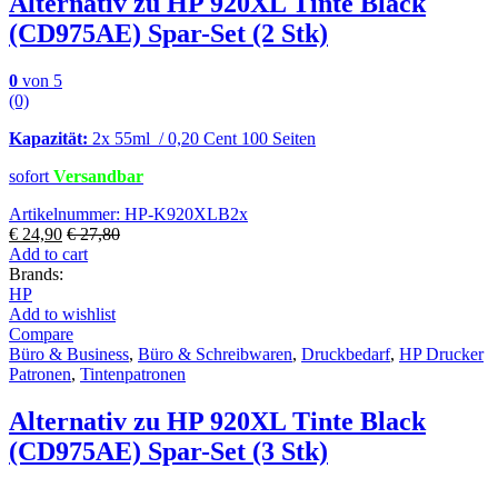
Alternativ zu HP 920XL Tinte Black
(CD975AE) Spar-Set (2 Stk)
0
von 5
(0)
Kapazität:
2x 55ml / 0,20 Cent 100 Seiten
sofort
Versandbar
Artikelnummer: HP-K920XLB2x
€
24,90
€
27,80
Add to cart
Brands:
HP
Add to wishlist
Compare
Büro & Business
,
Büro & Schreibwaren
,
Druckbedarf
,
HP Drucker
Patronen
,
Tintenpatronen
Alternativ zu HP 920XL Tinte Black
(CD975AE) Spar-Set (3 Stk)