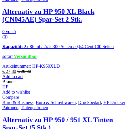
Alternativ zu HP 950 XL Black
(CN045AE) Spar-Set 2 Stk.
0
von 5
(0)
Kapazität:
2x 86 ml / 2x 2.300 Seiten / 0,64 Cent 100 Seiten
sofort
Versandbar
Artikelnummer: HP-K950XLD
€
27,80
€
29,80
Add to cart
Brands:
HP
Add to wishlist
Compare
Büro & Business
,
Büro & Schreibwaren
,
Druckbedarf
,
HP Drucker
Patronen
,
Tintenpatronen
Alternativ zu HP 950 / 951 XL Tinten
Spar-Set (5 Stk.)