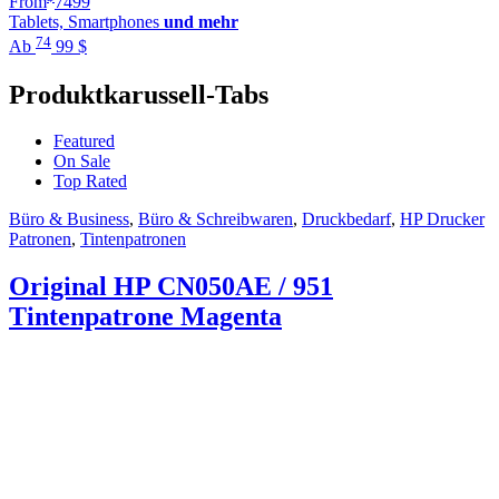
From
74
99
Tablets, Smartphones
und mehr
74
Ab
99
$
Produktkarussell-Tabs
Featured
On Sale
Top Rated
Büro & Business
,
Büro & Schreibwaren
,
Druckbedarf
,
HP Drucker
Patronen
,
Tintenpatronen
Original HP CN050AE / 951
Tintenpatrone Magenta