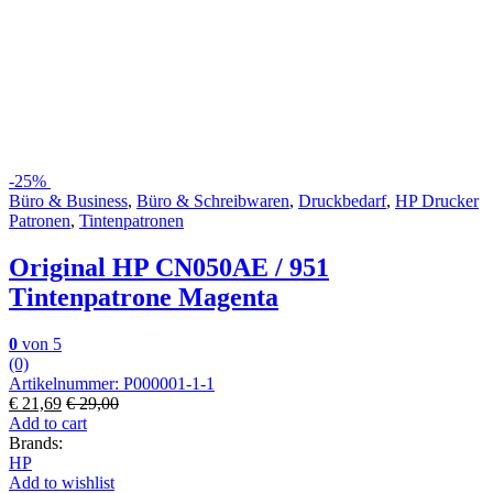
-
25%
Büro & Business
,
Büro & Schreibwaren
,
Druckbedarf
,
HP Drucker
Patronen
,
Tintenpatronen
Original HP CN050AE / 951
Tintenpatrone Magenta
0
von 5
(0)
Artikelnummer: P000001-1-1
€
21,69
€
29,00
Add to cart
Brands:
HP
Add to wishlist