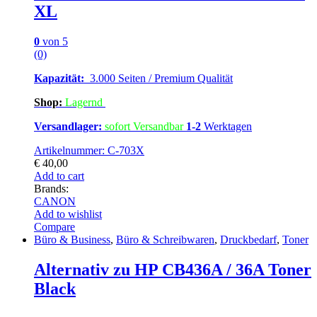
XL
0
von 5
(0)
Kapazität:
3.000 Seiten / Premium Qualität
Shop:
Lagern
d
Versandlager:
sofort Versandbar
1-2
Werktagen
Artikelnummer: C-703X
€
40,00
Add to cart
Brands:
CANON
Add to wishlist
Compare
Büro & Business
,
Büro & Schreibwaren
,
Druckbedarf
,
Toner
Alternativ zu HP CB436A / 36A Toner
Black