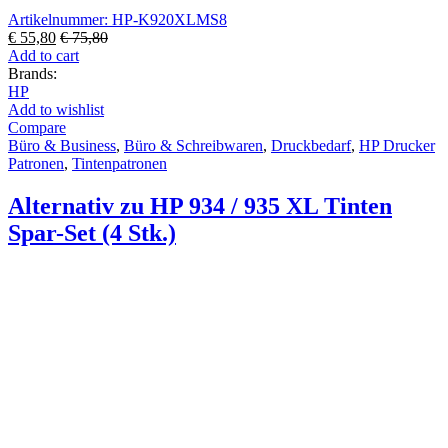
Artikelnummer: HP-K920XLMS8
€
55,80
€
75,80
Add to cart
Brands:
HP
Add to wishlist
Compare
Büro & Business
,
Büro & Schreibwaren
,
Druckbedarf
,
HP Drucker
Patronen
,
Tintenpatronen
Alternativ zu HP 934 / 935 XL Tinten
Spar-Set (4 Stk.)