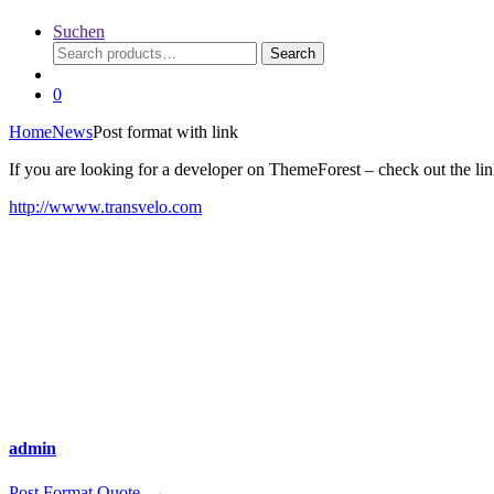
Suchen
Search
Search
for:
0
Home
News
Post format with link
If you are looking for a developer on ThemeForest – check out the li
http://wwww.transvelo.com
admin
Post Format Quote
→