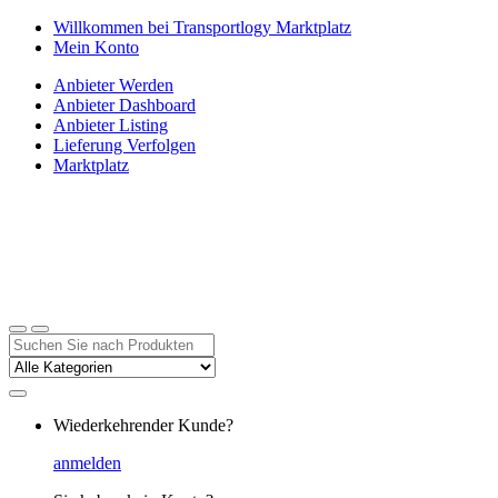
Zur
Zum
Willkommen bei Transportlogy Marktplatz
Navigation
Inhalt
Mein Konto
springen
springen
Anbieter Werden
Anbieter Dashboard
Anbieter Listing
Lieferung Verfolgen
Marktplatz
Suchen
nach:
Wiederkehrender Kunde?
anmelden